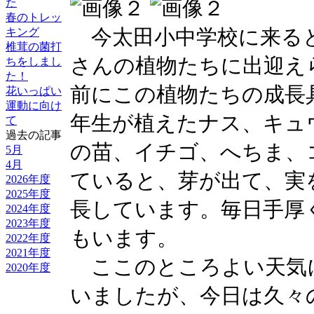
た
春のトレッ
今太田小中学校に来る
キング
椎茸の菌打
さんの植物たちに出迎え
ちをしまし
た！
前にこの植物たちの成長
花いっぱい
運動に向け
年生が植えたナス、キュ
て
過去の記事
の苗、イチゴ、へちま、
5月
4月
ていると、芽が出て、実
2026年度
2025年度
長しています。毎日手厚
2024年度
2023年度
もいます。
2022年度
2021年度
ここのところよい天気
2020年度
いましたが、今日は久々