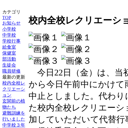
カテゴリ
TOP
校内全校レクリエーシ
お知らせ
小学校
中学校
学校行事
給食室
保健室
部活動
生徒会
今日22日（金）は、当
職員研修
最新の更新
から今日午前中にかけて
校内全校レ
クリエーシ
中止としました。代わり
ョン
玄関前の植
た校内全校レクリエーシ
物たち
避難訓練を
加していただいて代替行
行いました
中学校３年