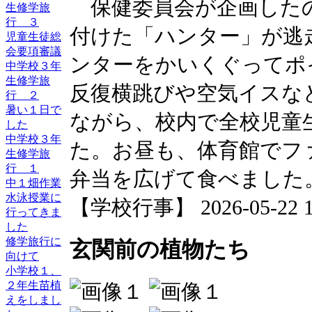
保健委員会が企画したの
生修学旅
行 ３
付けた「ハンター」が逃
児童生徒総
会要項審議
ンターをかいくぐってポ
中学校３年
生修学旅
反復横跳びや空気イスな
行 ２
暑い１日で
ながら、校内で全校児童
した
中学校３年
た。お昼も、体育館でフ
生修学旅
行 １
弁当を広げて食べました
中１畑作業
水泳授業に
【学校行事】 2026-05-22 15
行ってきま
した
修学旅行に
玄関前の植物たち
向けて
小学校１、
２年生苗植
えをしまし