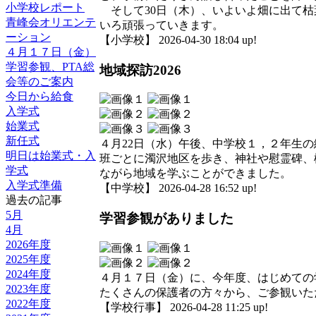
小学校レポート
そして30日（木）、いよいよ畑に出て枯
青峰会オリエンテ
いろ頑張っていきます。
ーション
【小学校】 2026-04-30 18:04 up!
４月１７日（金）
学習参観、PTA総
地域探訪2026
会等のご案内
今日から給食
入学式
始業式
新任式
４月22日（水）午後、中学校１，２年生
明日は始業式・入
班ごとに濁沢地区を歩き、神社や慰霊碑、
学式
ながら地域を学ぶことができました。
入学式準備
【中学校】 2026-04-28 16:52 up!
過去の記事
5月
学習参観がありました
4月
2026年度
2025年度
2024年度
４月１７日（金）に、今年度、はじめての
2023年度
たくさんの保護者の方々から、ご参観いた
2022年度
【学校行事】 2026-04-28 11:25 up!