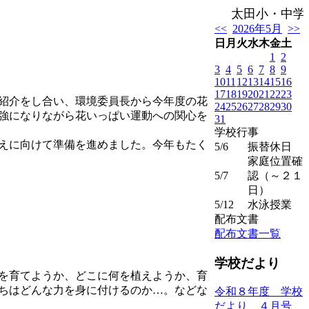
太田小・中学校
<<
2026年5月
>>
日
月
火
水
木
金
土
1
2
3
4
5
6
7
8
9
10
11
12
13
14
15
16
17
18
19
20
21
22
23
紹介をし合い、環境委員長から今年度の花
24
25
26
27
28
29
30
強になりながら花いっぱい運動への関心を
31
学校行事
植えに向けて準備を進めました。今年もたく
5/6
振替休日
家庭位置確
5/7
認（～２１
日）
5/12
水泳授業
配布文書
配布文書一覧
学校だより
を育てようか、どこに何を植えようか、育
ちはどんな力を身に付けるのか…。などな
令和８年度 学校
だより ４月号