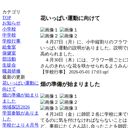
カテゴリ
花いっぱい運動に向けて
TOP
お知らせ
小学校
中学校
学校行事
４月27日（月）に、小中縦割りのフラワ
給食室
いっぱい運動の説明がありました。説明で
保健室
高められました。
部活動
４月30日（木）には、フラワー班ごとに
生徒会
さんのきれいな花を咲かせられるようみん
職員研修
【学校行事】 2026-05-01 17:03 up!
最新の更新
花いっぱい運動に
畑の準備が始まりました
向けて
畑の準備が始まり
ました
地域探訪2026
学習参観がありま
４月24日（金）に師匠２名に学校に来て
した
てるのに気を付けなければならないことは
学校だより４月号
ど、事前にたくさん話し合ったことを師匠