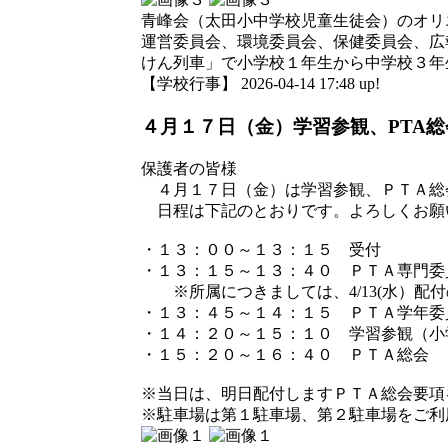
青峰会（太田小中学校児童生徒会）のオリ
運営委員会、環境委員会、保健委員会、広
けん列車」で小学校１年生から中学校３年
【学校行事】 2026-04-14 17:48 up!
４月１７日（金）学習参観、PTA
保護者の皆様
４月１７日（金）は学習参観、ＰＴＡ総
日程は下記のとおりです。よろしくお願
・１３：００～１３：１５ 受付
・１３：１５～１３：４０ ＰＴＡ専門委
※所属につきましては、4/13(水）配
・１３：４５～１４：１５ ＰＴＡ学年委
・１４：２０～１５：１０ 学習参観（小
・１５：２０～１６：４０ ＰＴＡ総会
※当日は、明日配付しますＰＴＡ総会要項
※駐車場は第１駐車場、第２駐車場をご利