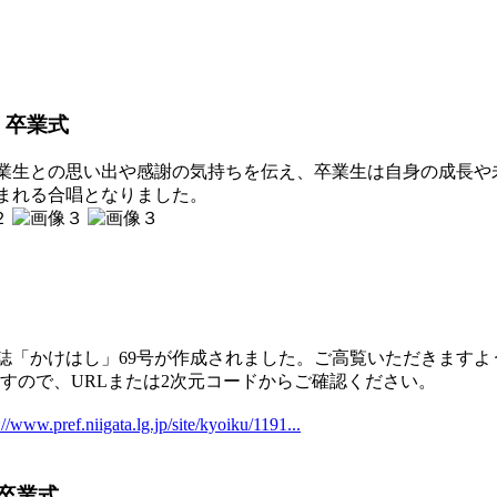
 卒業式
生との思い出や感謝の気持ちを伝え、卒業生は自身の成長や
まれる合唱となりました。
誌「かけはし」69号が作成されました。ご高覧いただきますよ
すので、URLまたは2次元コードからご確認ください。
://www.pref.niigata.lg.jp/site/kyoiku/1191...
卒業式