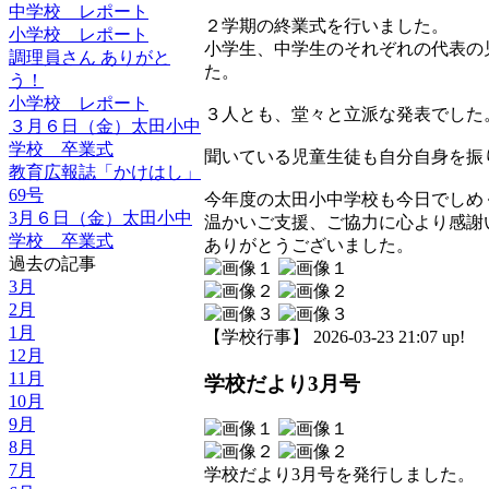
中学校 レポート
２学期の終業式を行いました。
小学校 レポート
小学生、中学生のそれぞれの代表の
調理員さん ありがと
た。
う！
小学校 レポート
３人とも、堂々と立派な発表でした
３月６日（金）太田小中
学校 卒業式
聞いている児童生徒も自分自身を振
教育広報誌「かけはし」
69号
今年度の太田小中学校も今日でしめ
3月６日（金）太田小中
温かいご支援、ご協力に心より感謝
学校 卒業式
ありがとうございました。
過去の記事
3月
2月
1月
【学校行事】 2026-03-23 21:07 up!
12月
11月
学校だより3月号
10月
9月
8月
7月
学校だより3月号を発行しました。