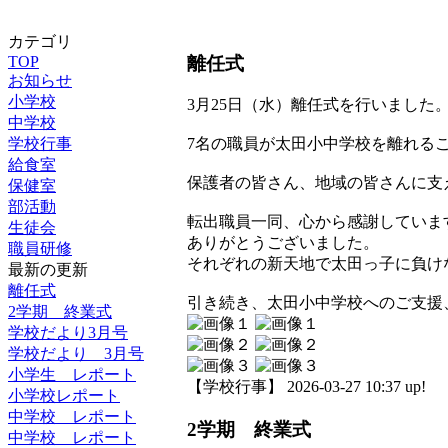
カテゴリ
離任式
TOP
お知らせ
小学校
3月25日（水）離任式を行いました
中学校
学校行事
7名の職員が太田小中学校を離れる
給食室
保護者の皆さん、地域の皆さんに支
保健室
部活動
転出職員一同、心から感謝していま
生徒会
ありがとうございました。
職員研修
それぞれの新天地で太田っ子に負け
最新の更新
離任式
引き続き、太田小中学校へのご支援
2学期 終業式
学校だより3月号
学校だより 3月号
小学生 レポート
【学校行事】 2026-03-27 10:37 up!
小学校レポート
中学校 レポート
2学期 終業式
中学校 レポート