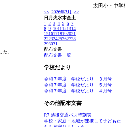
太田小・中学校
<<
2026年3月
>>
日
月
火
水
木
金
土
1
2
3
4
5
6
7
8
9
10
11
12
13
14
15
16
17
18
19
20
21
22
23
24
25
26
27
28
29
30
31
配布文書
した。
配布文書一覧
学校だより
令和７年度 学校だより ３月号
令和７年度 学校だより ５月号
令和７年度 学校だより ４月号
その他配布文書
R7 越後交通バス時刻表
学校・家庭・地域が連携して子どもた
ちを見守りましょう！