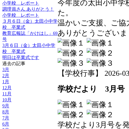
今年度の太田小中学
小学校 レポート
調理員さん ありがとう！
た。
小学校 レポート
３月６日（金）太田小中学
温かいご支援、ご協
校 卒業式
ありがとうございま
教育広報誌「かけはし」69
号
3月６日（金）太田小中学
校 卒業式
明日は卒業式です
過去の記事
3月
【学校行事】 2026-03-23
2月
1月
学校だより 3月号
12月
11月
10月
9月
8月
7月
学校だより3月号を
6月