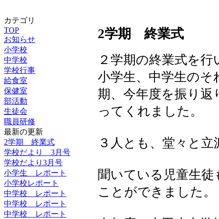
カテゴリ
TOP
2学期 終業式
お知らせ
小学校
２学期の終業式を行
中学校
学校行事
小学生、中学生のそ
給食室
保健室
期、今年度を振り返
部活動
ってくれました。
生徒会
職員研修
最新の更新
３人とも、堂々と立
2学期 終業式
学校だより 3月号
学校だより3月号
聞いている児童生徒
小学生 レポート
小学校レポート
ことができました。
中学校 レポート
中学校 レポート
中学校 レポート