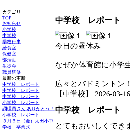
カテゴリ
TOP
中学校 レポート
お知らせ
小学校
中学校
学校行事
今日の昼休み
給食室
保健室
部活動
なぜか体育館に小学
生徒会
職員研修
最新の更新
広々とバドミントン
中学校 レポート
中学校 レポート
【中学校】 2026-03-16 1
中学校 レポート
小学校 レポート
中学校 レポート
調理員さん ありがとう！
小学校 レポート
３月６日（金）太田小中
とてもおいしくでき
学校 卒業式