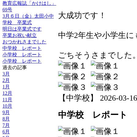
教育広報誌「かけはし」
69号
大成功です！
3月６日（金）太田小中
学校 卒業式
明日は卒業式です
中学2年生や小学生
卒業お祝い献立
おつかれさまでした
中学校 レポート
ごちそうさまでした
小学校 レポート
小学校 レポート
過去の記事
3月
2月
1月
12月
【中学校】 2026-03-16 1
11月
10月
9月
中学校 レポート
8月
7月
6月