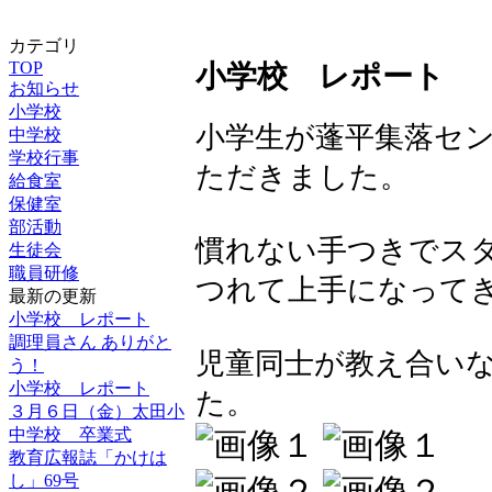
カテゴリ
TOP
小学校 レポート
お知らせ
小学校
小学生が蓬平集落セ
中学校
学校行事
ただきました。
給食室
保健室
部活動
慣れない手つきでス
生徒会
職員研修
つれて上手になって
最新の更新
小学校 レポート
調理員さん ありがと
児童同士が教え合い
う！
小学校 レポート
た。
３月６日（金）太田小
中学校 卒業式
教育広報誌「かけは
し」69号