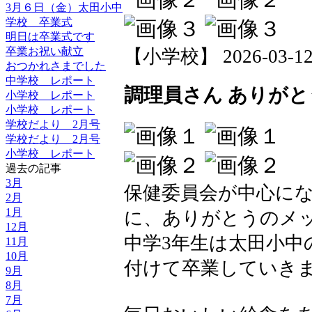
3月６日（金）太田小中
学校 卒業式
明日は卒業式です
卒業お祝い献立
【小学校】 2026-03-12 2
おつかれさまでした
中学校 レポート
調理員さん ありがと
小学校 レポート
小学校 レポート
学校だより 2月号
学校だより 2月号
小学校 レポート
過去の記事
3月
保健委員会が中心に
2月
1月
に、ありがとうのメ
12月
中学3年生は太田小中
11月
10月
付けて卒業していき
9月
8月
7月