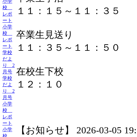
小学
校
１１：１５～１１：３５
レポ
ート
小学
卒業生見送り
校
レポ
１１：３５～１１：５０
ート
学校
だよ
り 2
在校生下校
月号
学校
１２：１０
だよ
り 2
月号
小学
校
レポ
ート
【お知らせ】 2026-03-05 19:1
小学
校