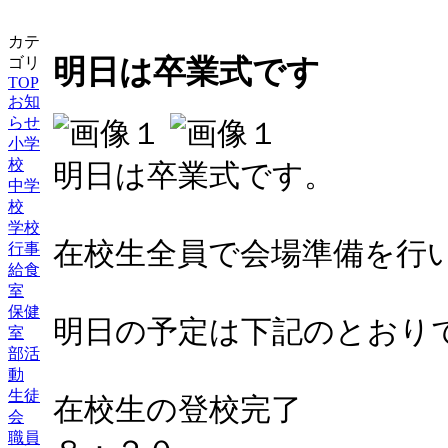
カテ
明日は卒業式です
ゴリ
TOP
お知
らせ
小学
校
明日は卒業式です。
中学
校
学校
在校生全員で会場準備を行
行事
給食
室
保健
明日の予定は下記のとおり
室
部活
動
生徒
在校生の登校完了
会
職員