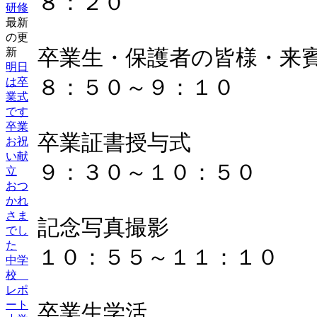
８：２０
研修
最新
の更
卒業生・保護者の皆様・来
新
明日
８：５０～９：１０
は卒
業式
です
卒業
卒業証書授与式
お祝
い献
９：３０～１０：５０
立
おつ
かれ
さま
記念写真撮影
でし
た
１０：５５～１１：１０
中学
校
レポ
ート
卒業生学活