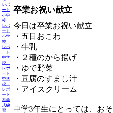
レポ
卒業お祝い献立
ート
小学
校
今日は卒業お祝い献立
レポ
ート
・五目おこわ
小学
校
・牛乳
レポ
ート
・２種のから揚げ
中学
校
・ゆで野菜
レポ
ート
・豆腐のすまし汁
中学
校
・アイスクリーム
レポ
ート
卒業
式練
中学3年生にとっては、お
習