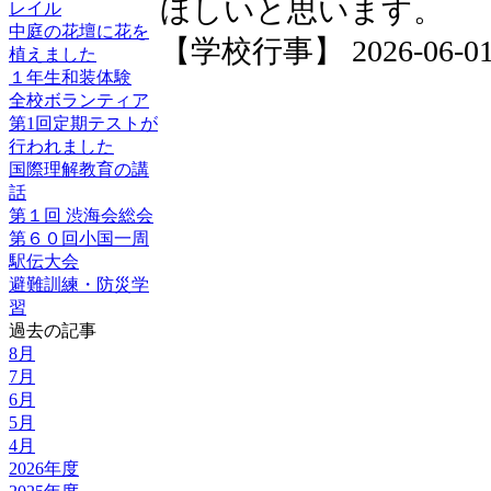
ほしいと思います。
レイル
中庭の花壇に花を
【学校行事】 2026-06-01 1
植えました
１年生和装体験
全校ボランティア
第1回定期テストが
行われました
国際理解教育の講
話
第１回 渋海会総会
第６０回小国一周
駅伝大会
避難訓練・防災学
習
過去の記事
8月
7月
6月
5月
4月
2026年度