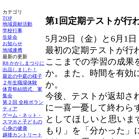
カテゴリ
TOP
第1回定期テストが行
地域貢献活動
学校行事
5月29日（金）と6月1
生徒会
お知らせ
最初の定期テストが行
地域連携
最新の更新
ここまでの学習の成果
R8 かかしまつりに
出品しました！
か。また、時間を有効
最近の中庭の様子
か。
２年生職場体験
体育祭結団式、軍
今後、テストが返却さ
集会
第２回 全校ボラン
に一喜一憂して終わら
ティア
ゲーム・ネット・
としてほしいと思いま
スマホと子どもの
心身の健康
もり」を「分かった」
越後カントリート