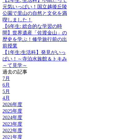
【2年生: 生活科】小雨だって
元気いっぱい！国立越後丘陵
公園で里山の自然と文化を満
喫しました！
【6年生: 総合的な学習の時
間】世界遺産「佐渡金山」の
歴史を学ぶ！修学旅行前の出
前授業
【1年生:生活科】発見がいっ
ぱい！～寺泊水族館＆トキみ
～て見学～
過去の記事
7月
6月
5月
4月
2026年度
2025年度
2024年度
2023年度
2022年度
2021年度