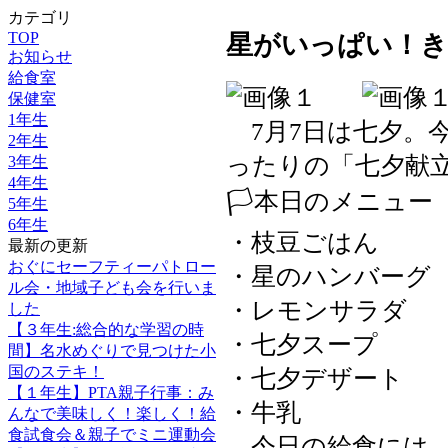
カテゴリ
TOP
星がいっぱい！き
お知らせ
給食室
保健室
1年生
7月7日は七夕。
2年生
ったりの「七夕献
3年生
4年生
🏳本日のメニュー
5年生
6年生
・枝豆ごはん
最新の更新
おぐにセーフティーパトロー
・星のハンバーグ
ル会・地域子ども会を行いま
・レモンサラダ
した
【３年生:総合的な学習の時
・七夕スープ
間】名水めぐりで見つけた小
国のステキ！
・七夕デザート
【１年生】PTA親子行事：み
・牛乳
んなで美味しく！楽しく！給
食試食会＆親子でミニ運動会
今日の給食には、