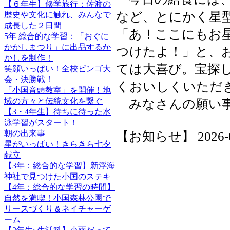
【６年生】修学旅行：佐渡の
など、とにかく星
歴史や文化に触れ、みんなで
成長した２日間
「あ！ここにもお
5年 総合的な学習：「おぐに
かかしまつり」に出品するか
つけたよ！」と、
かしを制作！
ては大喜び。宝探
笑顔いっぱい！全校ビンゴ大
会・決勝戦！
くおいしくいただ
「小国音頭教室」を開催！地
域の方々と伝統文化を繋ぐ
みなさんの願い事
【3・4年生】待ちに待った水
泳学習がスタート！
朝の出来事
【お知らせ】 2026-07-
星がいっぱい！きらきら七夕
献立
【3年：総合的な学習】新浮海
神社で見つけた小国のステキ
【4年：総合的な学習の時間】
自然を満喫！小国森林公園で
リースづくり＆ネイチャーゲ
ーム