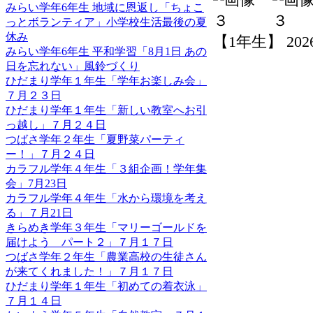
みらい学年6年生 地域に恩返し「ちょこ
っとボランティア」小学校生活最後の夏
休み
【1年生】 2026-0
みらい学年6年生 平和学習「8月1日 あの
日を忘れない」風鈴づくり
ひだまり学年１年生「学年お楽しみ会」
７月２３日
ひだまり学年１年生「新しい教室へお引
っ越し」７月２４日
つばさ学年２年生「夏野菜パーティ
ー！」７月２４日
カラフル学年４年生「３組企画！学年集
会」7月23日
カラフル学年４年生「水から環境を考え
る」７月21日
きらめき学年３年生「マリーゴールドを
届けよう パート２」７月１７日
つばさ学年２年生「農業高校の生徒さん
が来てくれました！」７月１７日
ひだまり学年１年生「初めての着衣泳」
７月１４日