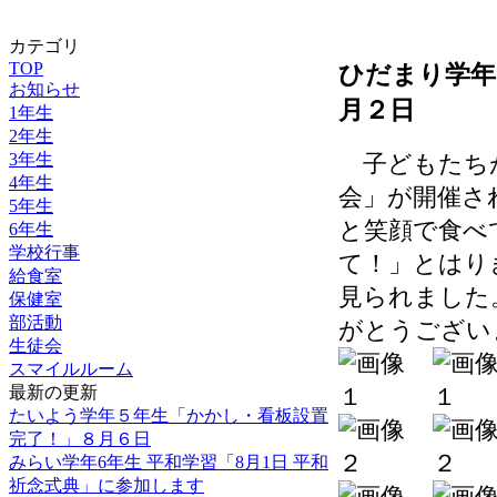
カテゴリ
TOP
ひだまり学年
お知らせ
月２日
1年生
2年生
3年生
子どもたちが
4年生
会」が開催さ
5年生
と笑顔で食べ
6年生
学校行事
て！」とはり
給食室
見られました
保健室
部活動
がとうござい
生徒会
スマイルルーム
最新の更新
たいよう学年５年生「かかし・看板設置
完了！」８月６日
みらい学年6年生 平和学習「8月1日 平和
祈念式典」に参加します