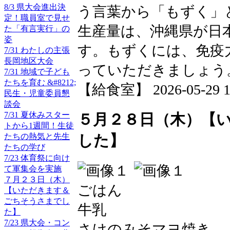
8/3 県大会進出決
う言葉から「もずく」
定！職員室で見せ
生産量は、沖縄県が日
た「有言実行」の
姿
す。もずくには、免疫
7/31 わたしの主張
長岡地区大会
っていただきましょう
7/31 地域で子ども
たちを育む &#8212;
【給食室】 2026-05-29 12
民生・児童委員懇
談会
7/31 夏休みスター
５月２８日（木）【
トから1週間！生徒
たちの熱気と先生
した】
たちの学び
7/23 体育祭に向け
て軍集会を実施
７月２３日（木）
ごはん
【いただきます＆
ごちそうさまでし
牛乳
た】
7/23 県大会・コン
さけのみそマヨ焼き