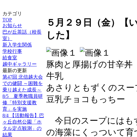
カテゴリ
TOP
５月２９日（金）【
お知らせ
巴が丘茶話（校長
した】
室）
新入学生関係
学校行事
給食室
豚肉と厚揚げの甘辛丼
越中ギャラリー
最新の更新
牛乳
第47回 北信越大会
での健闘 ～困難を
あさりともずくのスー
乗り越えた成長～
8/5 夏季教職員研
豆乳チョコもっちー
修「特別支援教
育」を実施
8/4 【活動報告】巴
今日のスープにはも
ヶ丘自然公園「ホ
タル定点観測」の
の海藻にくっついて育
結果