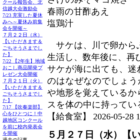
クール報告会、北
信越大会激励会
春雨の甘酢あえ
7/23 充実した夏休
塩鶏汁
みへ～夏休み前集
会を開催～
７月２２日（水）
【いただきます＆
サケは、川で卵から
ごちそうさまでし
た】
生活し、数年後に、再
7/22 【2年生】地域
サケが海に出ても、迷
おこし商品開発プ
レゼン大会開催
のはなぜなのでしょう
７月２１日（火）
【いただきます＆
や地形を覚えているか
ごちそうさまでし
た】
スを体の中に持ってい
7/17 【吹奏楽部】
心をひとつに！中
【給食室】 2026-05-28 12
越地区コンクール
を前に校内発表会
５月２７日（水）【
を開催
過去の記事