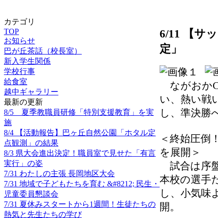
カテゴリ
TOP
6/11 
お知らせ
定」
巴が丘茶話（校長室）
新入学生関係
学校行事
給食室
ながおかCo
越中ギャラリー
い、熱い戦
最新の更新
し、準決勝
8/5 夏季教職員研修「特別支援教育」を実
施
8/4 【活動報告】巴ヶ丘自然公園「ホタル定
＜終始圧倒
点観測」の結果
を展開＞
8/3 県大会進出決定！職員室で見せた「有言
実行」の姿
試合は序盤
7/31 わたしの主張 長岡地区大会
本校の選手
7/31 地域で子どもたちを育む &#8212; 民生・
し、小気味
児童委員懇談会
7/31 夏休みスタートから1週間！生徒たちの
開。
熱気と先生たちの学び