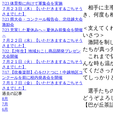
7/23 体育祭に向けて軍集会を実施
相手に主導
７月２３日（木）【いただきます＆ごちそう
き、何度も
さまでした】
7/23 県大会・コンクール報告会、北信越大会
激励会
＜支えてく
7/23 充実した夏休みへ～夏休み前集会を開催
いさつ＞
～
７月２２日（水）【いただきます＆ごちそう
激闘を制し
さまでした】
たちが真っ
7/22 【2年生】地域おこし商品開発プレゼン
これまで切
大会開催
７月２１日（火）【いただきます＆ごちそう
んな時も温
さまでした】
てくださっ
7/17 【吹奏楽部】心をひとつに！中越地区コ
てしっかり
ンクールを前に校内発表会を開催
７月１７日（金）【いただきます＆ごちそう
さまでした】
選手たちの
過去の記事
どうぞよろ
8月
7月
【巴が丘茶話（校
6月