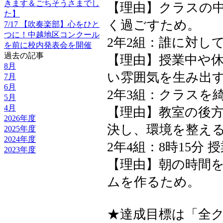
きます＆ごちそうさまでし
【理由】クラスの
た】
く過ごすため。
7/17 【吹奏楽部】心をひと
つに！中越地区コンクール
2年2組：誰に対し
を前に校内発表会を開催
過去の記事
【理由】授業中や
8月
い雰囲気を生み出
7月
6月
2年3組：クラスを
5月
4月
【理由】教室の後
2026年度
決し、環境を整え
2025年度
2024年度
2年4組：8時15分
2023年度
【理由】朝の時間
ムを作るため。
★達成目標は「全ク