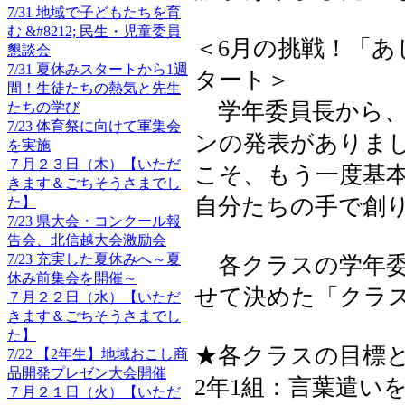
7/31 地域で子どもたちを育
む &#8212; 民生・児童委員
＜6月の挑戦！「
懇談会
7/31 夏休みスタートから1週
タート＞
間！生徒たちの熱気と先生
学年委員長から、
たちの学び
7/23 体育祭に向けて軍集会
ンの発表がありま
を実施
７月２３日（木）【いただ
こそ、もう一度基
きます＆ごちそうさまでし
自分たちの手で創
た】
7/23 県大会・コンクール報
告会、北信越大会激励会
7/23 充実した夏休みへ～夏
各クラスの学年委
休み前集会を開催～
せて決めた「クラ
７月２２日（水）【いただ
きます＆ごちそうさまでし
た】
★各クラスの目標
7/22 【2年生】地域おこし商
品開発プレゼン大会開催
2年1組：言葉遣い
７月２１日（火）【いただ