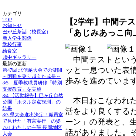
カテゴリ
TOP
【2学年】中間テ
お知らせ
「あじみあっこ向
巴が丘茶話（校長室）
新入学生関係
学校行事
給食室
越中ギャラリー
中間テストという
最新の更新
ッと一息ついた表
第47回 北信越大会での健闘
～困難を乗り越えた成長～
歩みを進めていま
8/5 夏季教職員研修「特別
支援教育」を実施
8/4 【活動報告】巴ヶ丘自然
本日おこなわれた
公園「ホタル定点観測」の
結果
活をより良くする
8/3 県大会進出決定！職員室
ーン」の発表と、
で見せた「有言実行」の姿
7/31 わたしの主張 長岡地区
話がありました。
大会