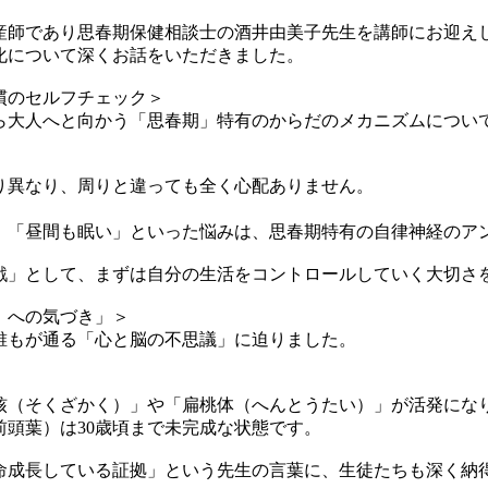
師であり思春期保健相談士の酒井由美子先生を講師にお迎え
化について深くお話をいただきました。
慣のセルフチェック＞
大人へと向かう「思春期」特有のからだのメカニズムについ
異なり、周りと違っても全く心配ありません。
「昼間も眠い」といった悩みは、思春期特有の自律神経のア
」として、まずは自分の生活をコントロールしていく大切さ
）への気づき」＞
もが通る「心と脳の不思議」に迫りました。
（そくざかく）」や「扁桃体（へんとうたい）」が活発にな
頭葉）は30歳頃まで未完成な状態です。
成長している証拠」という先生の言葉に、生徒たちも深く納