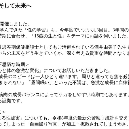
、そして未来へ
開催しました。
学んできた「性の学習」も、今年度でいよいよ3回目。3年間
時期に合わせ、「15歳の生と性」をテーマにお話を伺いました
思春期保健相談士としてもご活躍されている酒井由美子先生
らの未来をどう生きていくか、深く考える貴重な時間となり
不思議な時期＞
と体の急激な変化」についてお話しいただきました。
 成長のスピードは一人ひとり違います。周りと違っても焦る必
起きられない」「昼間眠い」といった不調は、急激な成長に自律
や筋肉の成長バランスによってケガをしやすい時期でもあります
る証拠です。
に＞
よる性被害」についても、令和8年度の最新の警察庁統計を交
てしまった「自画撮り写真」が加工・拡散されてしまう怖さ