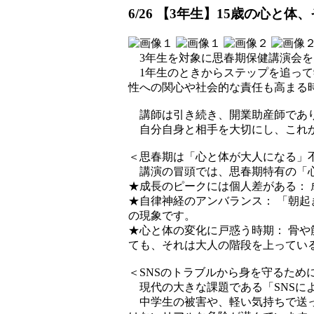
6/26 【3年生】15歳の心と体
3年生を対象に思春期保健講演会を
1年生のときからステップを追って
性への関心や社会的な責任も高まる
講師は引き続き、開業助産師であり
自分自身と相手を大切にし、これか
＜思春期は「心と体が大人になる」
講演の冒頭では、思春期特有の「心
★成長のピークには個人差がある：
★自律神経のアンバランス： 「朝
の現象です。
★心と体の変化に戸惑う時期： 骨
ても、それは大人の階段を上ってい
＜SNSのトラブルから身を守るため
現代の大きな課題である「SNSに
中学生の被害や、軽い気持ちで送っ