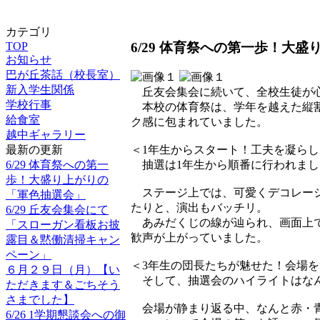
カテゴリ
6/29 体育祭への第一歩！大
TOP
お知らせ
巴が丘茶話（校長室）
新入学生関係
丘友会集会に続いて、全校生徒が心
学校行事
本校の体育祭は、学年を越えた縦割
給食室
ク感に包まれていました。
越中ギャラリー
最新の更新
＜1年生からスタート！工夫を凝ら
6/29 体育祭への第一
抽選は1年生から順番に行われまし
歩！大盛り上がりの
ステージ上では、可愛くデコレーシ
「軍色抽選会」
たりと、演出もバッチリ。
6/29 丘友会集会にて
あみだくじの線が辿られ、画面上で
「スローガン看板お披
歓声が上がっていました。
露目＆黙働清掃キャン
ペーン」
＜3年生の団長たちが魅せた！会場
６月２９日（月）【い
そして、抽選会のハイライトはなん
ただきます＆ごちそう
さまでした】
会場が静まり返る中、なんと赤・青
6/26 1学期懇談会への御