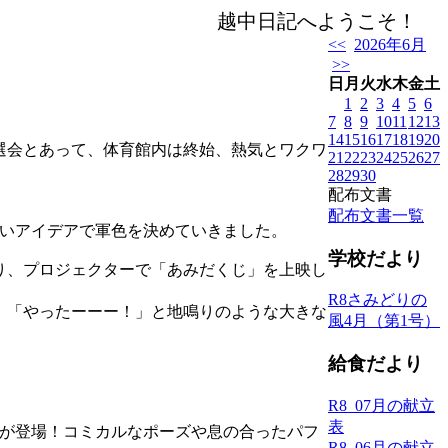
越中日記へようこそ！ 「あ
<<
2026年6月
>>
日
月
火
水
木
金
土
1
2
3
4
5
6
7
8
9
10
11
12
13
14
15
16
17
18
19
20
選会とあって、体育館内は終始、熱気とワクワ
21
22
23
24
25
26
27
28
29
30
配布文書
配布文書一覧
いアイデアで軍色を決めていきました。
学校だより
り、プロジェクターで「あみだくじ」を上映し
R8さみどりの
」「やったーーー！」と地鳴りのような大きな
風4月（第1号）
給食だより
R8_07月の献立
表
が登場！コミカルなポーズや息の合ったパフ
R8_06月の献立