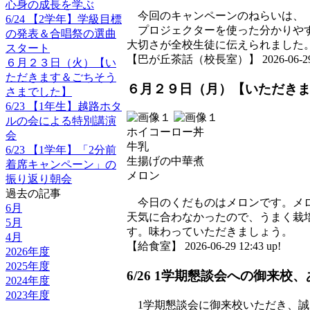
心身の成長を学ぶ
今回のキャンペーンのねらいは、「
6/24 【2学年】学級目標
プロジェクターを使った分かりやす
の発表＆合唱祭の選曲
大切さが全校生徒に伝えられました
スタート
【巴が丘茶話（校長室）】 2026-06-29 15
６月２３日（火）【い
ただきます＆ごちそう
６月２９日（月）【いただき
さまでした】
6/23 【1年生】越路ホタ
ルの会による特別講演
ホイコーロー丼
会
牛乳
6/23 【1学年】「2分前
生揚げの中華煮
着席キャンペーン」の
メロン
振り返り朝会
過去の記事
今日のくだものはメロンです。メロ
6月
天気に合わなかったので、うまく栽
5月
す。味わっていただきましょう。
4月
【給食室】 2026-06-29 12:43 up!
2026年度
2025年度
6/26 1学期懇談会への御来
2024年度
2023年度
1学期懇談会に御来校いただき、誠