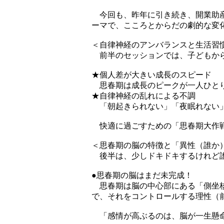
今回も、昨年に引き続き、開業助産
ーマで、こころとからだの劇的な変
＜自律神経のアンバランスと生活習
前半のセッションでは、子どもから
★個人差が大きい成長のスピード
思春期は成長のピークが一人ひとり
★自律神経の乱れによる不調
「朝起きられない」「夜眠れない」
快適に過ごすための「思春期大作戦
＜思春期の脳の特徴と「異性（誰か
後半は、少しドキドキするけれど誰
●思春期の脳はまだ未完成！
思春期は脳の中心部にある「側坐核
で、それをコントロールする理性（前
「感情が高ぶるのは、脳が一生懸命