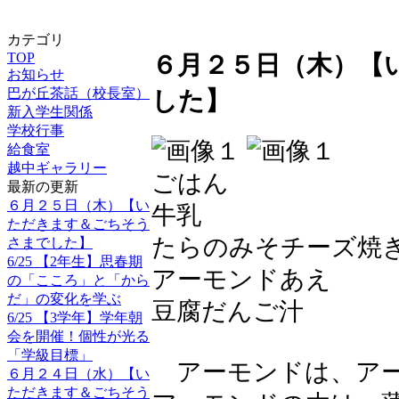
カテゴリ
TOP
６月２５日（木）【
お知らせ
巴が丘茶話（校長室）
した】
新入学生関係
学校行事
給食室
越中ギャラリー
ごはん
最新の更新
６月２５日（木）【い
牛乳
ただきます＆ごちそう
たらのみそチーズ焼
さまでした】
6/25 【2年生】思春期
アーモンドあえ
の「こころ」と「から
だ」の変化を学ぶ
豆腐だんご汁
6/25 【3学年】学年朝
会を開催！個性が光る
「学級目標」
アーモンドは、アー
６月２４日（水）【い
ただきます＆ごちそう