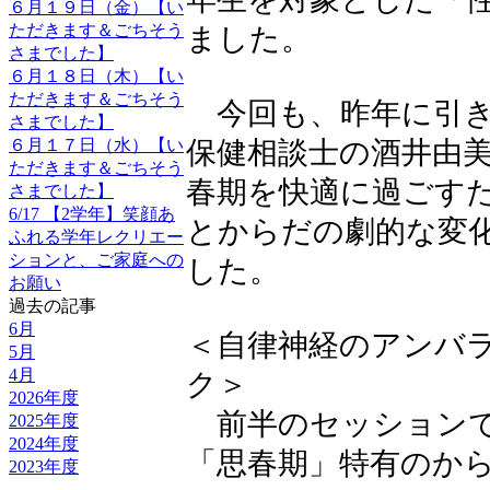
６月１９日（金）【い
ただきます＆ごちそう
ました。
さまでした】
６月１８日（木）【い
ただきます＆ごちそう
今回も、昨年に引き
さまでした】
保健相談士の酒井由
６月１７日（水）【い
ただきます＆ごちそう
春期を快適に過ごす
さまでした】
6/17 【2学年】笑顔あ
とからだの劇的な変
ふれる学年レクリエー
ションと、ご家庭への
した。
お願い
過去の記事
6月
＜自律神経のアンバ
5月
4月
ク＞
2026年度
前半のセッションで
2025年度
2024年度
「思春期」特有のか
2023年度