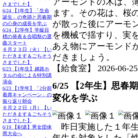
アーモンドの木は、
さまでした】
6/24 【1年生】「生命
ます。その花は、桜
誕生」の奇跡と思春期
が散った後にアーモ
の心身の成長を学ぶ
6/24 【2学年】学級目
を機械で揺すり、実
標の発表＆合唱祭の選
曲スタート
あえ物にアーモンド
６月２３日（火）【い
だきましょう。
ただきます＆ごちそう
さまでした】
【給食室】 2026-06-25 1
6/23 【1年生】越路ホ
タルの会による特別講
演会
6/25 【2年生】
6/23 【1学年】「2分前
着席キャンペーン」の
変化を学ぶ
振り返り朝会
６月２２日（月）【い
ただきます＆ごちそう
さまでした】
昨日実施した１年生
6/19 【剣道】男女団体
県大会へ
年生を対象とした「