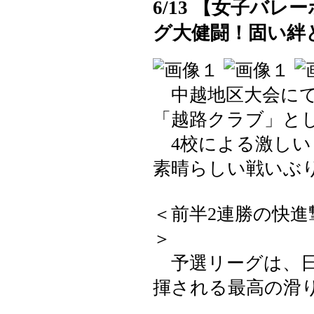
6/13 【女子バ
グ大健闘！固い絆
中越地区大会にて
「越路クラブ」と
4校による激しい
素晴らしい戦いぶ
＜前半2連勝の快
＞
予選リーグは、日
揮される最高の滑