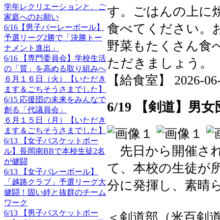
学年レクリエーションと、ご
す。ごはんの上に
家庭へのお願い
食べてください。
6/16【男子バーレーボール】
予選リーグ2勝で「決勝トー
野菜もたくさん食
ナメント進出」
6/16 【専門委員会】学校生活
ただきましょう。
の「質」を高める取り組みへ
【給食室】 2026-06-22
６月１６日（火）【いただき
ます＆ごちそうさまでした】
6/15 応援団の未来をみんなで
6/19 【剣道】男
創る「代議員会」
６月１５日（月）【いただき
ます＆ごちそうさまでした】
6/13 【女子バスケットボー
先日から開催され
ル】長岡南BBで本校生徒2名
が健闘
て、本校の生徒が
6/13 【女子バレーボール】
「越路クラブ」予選リーグ大
分に発揮し、素晴
健闘！固い絆と抜群のチーム
ワーク
6/13 【男子バスケットボー
＜剣道部（米百剣