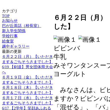
カテゴリ
TOP
６月２２日（月）
お知らせ
した】
巴が丘茶話（校長室）
新入学生関係
学校行事
給食室
越中ギャラリー
ビビンバ
最新の更新
牛乳
６月２２日（月）【いただき
ます＆ごちそうさまでした】
みそワンタンスー
6/19 【剣道】男女団体県大会
へ
ヨーグルト
６月１９日（金）【いただき
ます＆ごちそうさまでした】
６月１８日（木）【いただき
みなさんは、ビビ
ます＆ごちそうさまでした】
ますか？ビビンバ
６月１７日（水）【いただき
ます＆ごちそうさまでした】
「混ぜる」、「バ
6/17 【2学年】笑顔あふれる