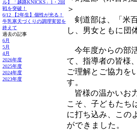
ル】「越路KNICKS」1・2回
＞
戦を突破！
6/12 【2年生】個性が光る！
剣道部は、「米百
牛乳寒天づくりの調理実習を
終えて
し、男女ともに団
過去の記事
6月
5月
今年度からの部活
4月
て、指導者の皆様
2026年度
2025年度
ご理解とご協力を
2024年度
2023年度
す。
皆様の温かいお力
こそ、子どもたち
に打ち込み、この
ができました。