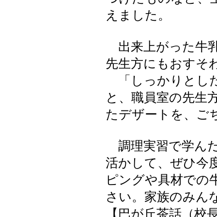
えました。
出来上がった牛乳
先生方にもおすそ
「しっかりとした
と、職員室の先生
たデザートを、ご
調理実習で学んだ
活かして、ぜひ今
ピングや具材での
さい。家族のみん
【巴が丘茶話（校長室）】 