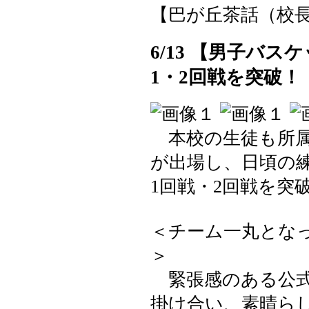
【巴が丘茶話（校長室）】 2
6/13 【男子バス
1・2回戦を突破！
本校の生徒も所属し
が出場し、日頃の
1回戦・2回戦を突
＜チーム一丸とな
＞
緊張感のある公式
掛け合い、素晴ら