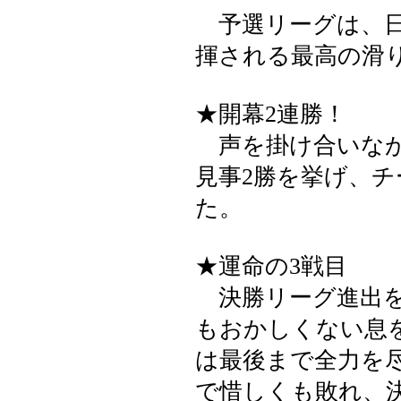
予選リーグは、日
揮される最高の滑
★開幕2連勝！
声を掛け合いなが
見事2勝を挙げ、
た。
★運命の3戦目
決勝リーグ進出を
もおかしくない息
は最後まで全力を
で惜しくも敗れ、