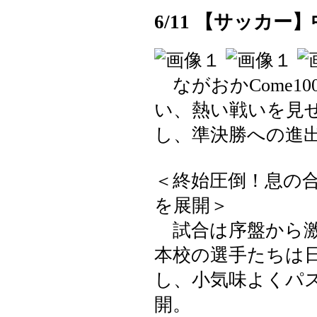
6/11 【サッカ
ながおかCome10
い、熱い戦いを見
し、準決勝への進
＜終始圧倒！息の
を展開＞
試合は序盤から激
本校の選手たちは
し、小気味よくパ
開。