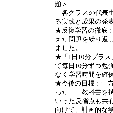
題＞
各クラスの代表生
る実践と成果の発
★反復学習の徹底
えた問題を繰り返
ました。
★「1日10分プラ
て毎日10分ずつ勉
なく学習時間を確
★今後の目標：一
った」「教科書を
いった反省点も共
向けて、計画的な