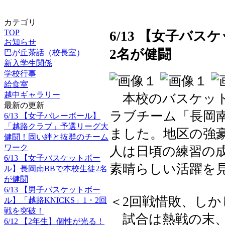
カテゴリ
TOP
6/13 【女子バ
お知らせ
2名が健闘
巴が丘茶話（校長室）
新入学生関係
学校行事
給食室
越中ギャラリー
本校のバスケット
最新の更新
ラブチーム「長岡
6/13 【女子バレーボール】
「越路クラブ」予選リーグ大
ました。地区の強
健闘！固い絆と抜群のチーム
ワーク
人は日頃の練習の
6/13 【女子バスケットボー
素晴らしい活躍を
ル】長岡南BBで本校生徒2名
が健闘
6/13 【男子バスケットボー
＜2回戦惜敗、し
ル】「越路KNICKS」1・2回
戦を突破！
試合は熱戦の末、
6/12 【2年生】個性が光る！