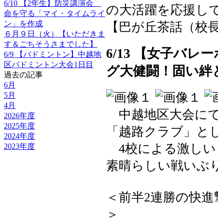
6/10 【2年生】防災講演会
の大活躍を応援し
命を守る「マイ・タイムライ
ン」を作成
【巴が丘茶話（校長室）】 2
６月９日（火）【いただきま
す＆ごちそうさまでした】
6/13 【女子バ
6/9 【バドミントン】中越地
区バドミントン大会1日目
グ大健闘！固い絆
過去の記事
6月
5月
4月
中越地区大会にて
2026年度
2025年度
「越路クラブ」と
2024年度
4校による激しい
2023年度
素晴らしい戦いぶ
＜前半2連勝の快
＞