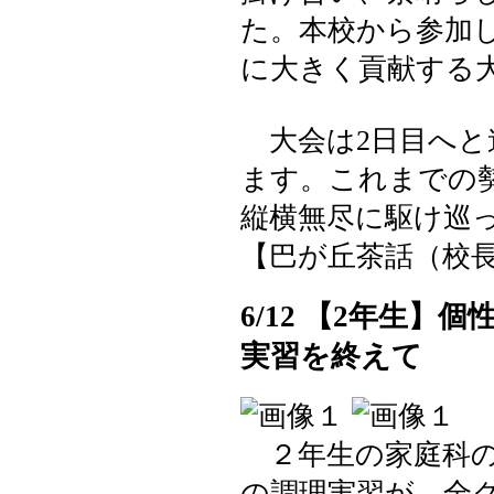
た。本校から参加
に大きく貢献する
大会は2日目へと
ます。これまでの
縦横無尽に駆け巡
【巴が丘茶話（校長室）】 2
6/12 【2年生
実習を終えて
２年生の家庭科の
の調理実習が、全