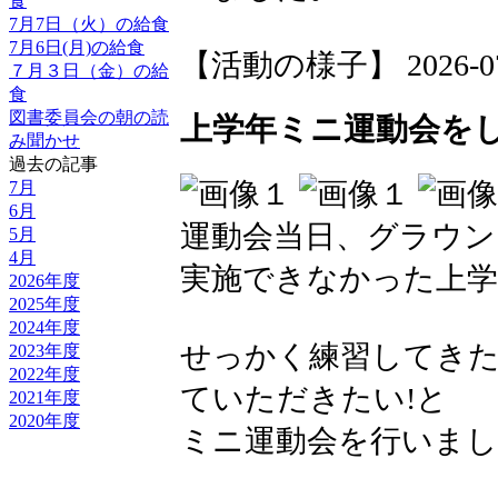
食
7月7日（火）の給食
7月6日(月)の給食
【活動の様子】 2026-07-0
７月３日（金）の給
食
図書委員会の朝の読
上学年ミニ運動会を
み聞かせ
過去の記事
7月
6月
運動会当日、グラウ
5月
4月
実施できなかった上学
2026年度
2025年度
2024年度
せっかく練習してきた
2023年度
2022年度
ていただきたい!と
2021年度
2020年度
ミニ運動会を行いまし