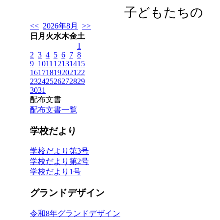
子どもたちの 
<<
2026年8月
>>
日
月
火
水
木
金
土
1
2
3
4
5
6
7
8
9
10
11
12
13
14
15
16
17
18
19
20
21
22
23
24
25
26
27
28
29
30
31
配布文書
配布文書一覧
学校だより
学校だより第3号
学校だより第2号
学校だより1号
グランドデザイン
令和8年グランドデザイン