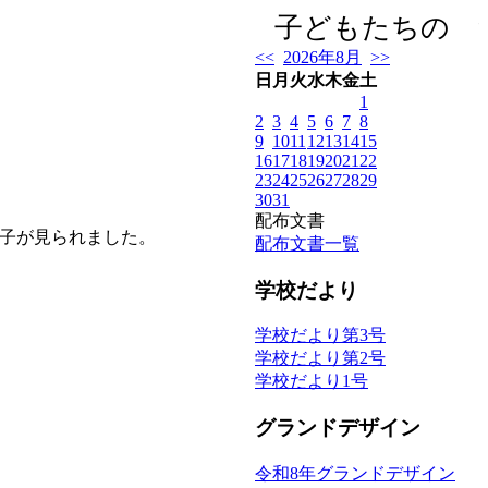
子どもたちの 
<<
2026年8月
>>
日
月
火
水
木
金
土
1
2
3
4
5
6
7
8
9
10
11
12
13
14
15
16
17
18
19
20
21
22
23
24
25
26
27
28
29
30
31
配布文書
子が見られました。
配布文書一覧
学校だより
学校だより第3号
学校だより第2号
学校だより1号
グランドデザイン
令和8年グランドデザイン