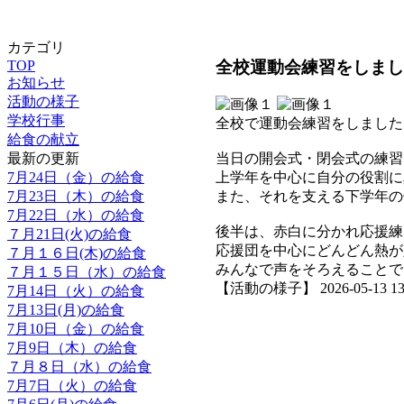
カテゴリ
全校運動会練習をしまし
TOP
お知らせ
活動の様子
学校行事
全校で運動会練習をしました
給食の献立
最新の更新
当日の開会式・閉会式の練習
7月24日（金）の給食
上学年を中心に自分の役割に
7月23日（木）の給食
また、それを支える下学年の
7月22日（水）の給食
後半は、赤白に分かれ応援練
７月21日(火)の給食
応援団を中心にどんどん熱が
７月１６日(木)の給食
みんなで声をそろえることで
７月１５日（水）の給食
【活動の様子】 2026-05-13 13:
7月14日（火）の給食
7月13日(月)の給食
7月10日（金）の給食
7月9日（木）の給食
７月８日（水）の給食
7月7日（火）の給食