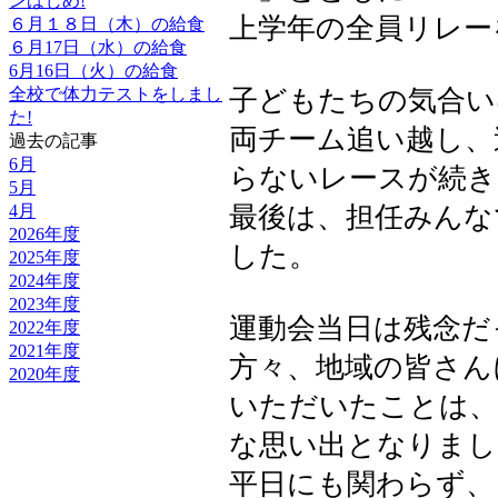
ンはじめ!
上学年の全員リレー
６月１８日（木）の給食
６月17日（水）の給食
6月16日（火）の給食
全校で体力テストをしまし
子どもたちの気合いは
た!
両チーム追い越し、
過去の記事
6月
らないレースが続き
5月
4月
最後は、担任みんな
2026年度
した。
2025年度
2024年度
2023年度
運動会当日は残念だ
2022年度
2021年度
方々、地域の皆さん
2020年度
いただいたことは、
な思い出となりまし
平日にも関わらず、