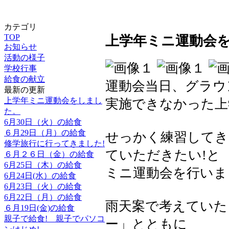
カテゴリ
TOP
上学年ミニ運動会
お知らせ
活動の様子
学校行事
給食の献立
運動会当日、グラウ
最新の更新
上学年ミニ運動会をしまし
実施できなかった上
た。
6月30日（火）の給食
６月29日（月）の給食
せっかく練習してき
修学旅行に行ってきました!
ていただきたい!と
６月２６日（金）の給食
6月25日（木）の給食
ミニ運動会を行いま
6月24日(水）の給食
6月23日（火）の給食
6月22日（月）の給食
雨天案で考えていた
６月19日(金)の給食
親子で給食! 親子でパソコ
ー」とともに