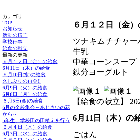
カテゴリ
TOP
６月１２日（金）
お知らせ
活動の様子
ツナキムチチャー
学校行事
給食の献立
牛乳
最新の更新
中華コーンスー
６月１２日（金）の給食
6月11日（木）の給食
鉄分ヨーグルト
６月10日(水)の給食
久しぶりの再会!!
6月9日（火）の給食
6月8日（月）の給食
【給食の献立】 2026-0
６月5日(金)の給食
6月の全校集会～あじさいの花
から～
6月11日（木）の
5年生、学校田の田植えを行う
６月４日（木）の給食
ごはん
6月3日（水）の給食