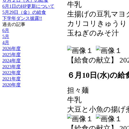
６月２日（火）の給食
牛乳
6月1日のHP更新について
5月29日（金）の給食
生揚げの豆乳マヨ
下学年ダンス披露!!
カリコリきゅう
過去の記事
6月
玉ねぎのみそ汁
5月
4月
2026年度
2025年度
【給食の献立】 2026-0
2024年度
2023年度
2022年度
６月10日(水)の給
2021年度
2020年度
担々麺
牛乳
大豆と小魚の揚げ
【給食の献立】 2026-0