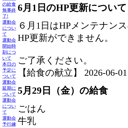
の給食
6月1日のHP更新について
無事終
了!
運動会
６月1日はHPメンテナン
につい
て
HP更新ができません。
運動会
開始時
刻につ
ご了承ください。
いて
本日の
予定に
【給食の献立】 2026-06-01 0
ついて
運動会
5月29日（金）の給食
延期に
ついて
運動会
ごはん
につい
て
運動会
牛乳
予行練