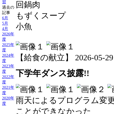
習
回鍋肉
過去の
記事
もずくスープ
6月
5月
小魚
4月
2026年
度
2025年
度
【給食の献立】 2026-05-29 1
2024年
度
2023年
下学年ダンス披露!!
度
2022年
度
2021年
度
2020年
雨天によるプログラム変
度
ことができなかった