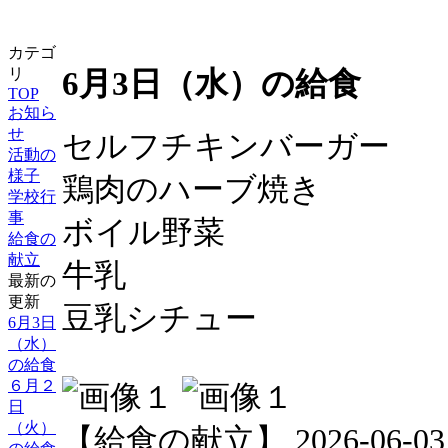
カテゴ
6月3日（水）の給食
リ
TOP
お知ら
せ
セルフチキンバーガー
活動の
様子
鶏肉のハーブ焼き
学校行
事
ボイル野菜
給食の
献立
牛乳
最新の
更新
豆乳シチュー
6月3日
（水）
の給食
６月２
日
（火）
【給食の献立】 2026-06-03 1