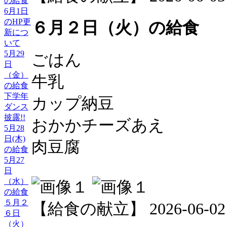
の給食
6月1日
のHP更
６月２日（火）の給食
新につ
いて
5月29
ごはん
日
（金）
牛乳
の給食
下学年
カップ納豆
ダンス
披露!!
おかかチーズあえ
5月28
日(木)
肉豆腐
の給食
5月27
日
（水）
の給食
５月２
【給食の献立】 2026-06-02 1
６日
（火）