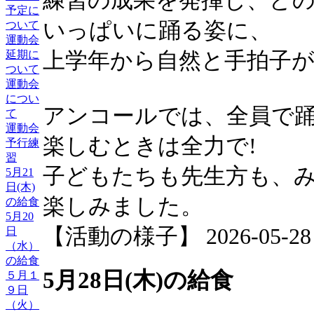
練習の成果を発揮し、ど
予定に
いっぱいに踊る姿に、
ついて
運動会
上学年から自然と手拍子
延期に
ついて
運動会
につい
アンコールでは、全員で
て
運動会
楽しむときは全力で!
予行練
習
子どもたちも先生方も、
5月21
日(木)
楽しみました。
の給食
5月20
【活動の様子】 2026-05-28 17
日
（水）
の給食
5月28日(木)の給食
５月１
９日
（火）