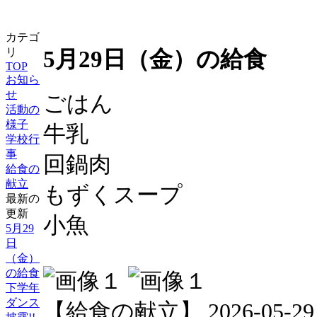
カテゴ
5月29日（金）の給食
リ
TOP
お知ら
せ
ごはん
活動の
様子
牛乳
学校行
事
回鍋肉
給食の
献立
もずくスープ
最新の
更新
小魚
5月29
日
（金）
の給食
下学年
ダンス
【給食の献立】 2026-05-29 12