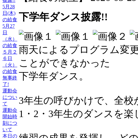
披露!!
5月28
日(木)
下学年ダンス披露!!
の給食
5月27
日
（水）
の給食
雨天によるプログラム変
５月２
６日
ことができなかった
（火）
の給食
下学年ダンス。
無事終
了!
運動会
につい
3年生の呼びかけで、全校
て
運動会
1・2・3年生のダンスを
開始時
刻につ
いて
本日の