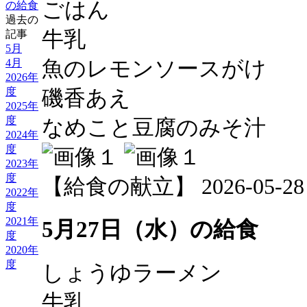
ごはん
の給食
過去の
牛乳
記事
5月
4月
魚のレモンソースがけ
2026年
度
磯香あえ
2025年
度
なめこと豆腐のみそ汁
2024年
度
2023年
度
【給食の献立】 2026-05-28 12
2022年
度
2021年
5月27日（水）の給食
度
2020年
度
しょうゆラーメン
牛乳