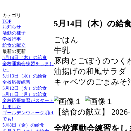
カテゴリ
TOP
5月14日（木）の給
お知らせ
活動の様子
ごはん
学校行事
給食の献立
牛乳
最新の更新
5月14日（木）の給食
豚肉とごぼうのつく
全校運動会練習をしまし
油揚げの和風サラ
た。
5月13日（水）の給食
キャベツのごまみそ
全校応援練習
5月12日（火）の給食
5月11日（月）の給食
全校応援練習がスタート
しました
【給食の献立】 2026-05-
ゴールデンウィーク明け
でも!
5月8日（金）の給食
全校運動会練習をし