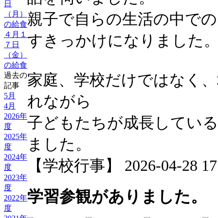
日
（月）
親子で自らの生活の中での
の給食
４月１
すきっかけになりました
７日
（金）
の給食
過去の
家庭、学校だけではなく、
記事
5月
れながら
4月
2026年
子どもたちが成長している
度
2025年
ました。
度
2024年
【学校行事】 2026-04-28 17:
度
2023年
度
学習参観がありました。
2022年
度