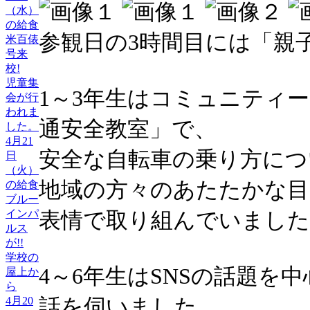
（水）
の給食
参観日の3時間目には「親
米百俵
号来
校!
児童集
1～3年生はコミュニティ
会が行
われま
通安全教室」で、
した。
4月21
安全な自転車の乗り方につ
日
（火）
地域の方々のあたたかな目
の給食
ブルー
インパ
表情で取り組んでいました
ルス
が!!
学校の
4～6年生はSNSの話題を
屋上か
ら
話を伺いました。
4月20