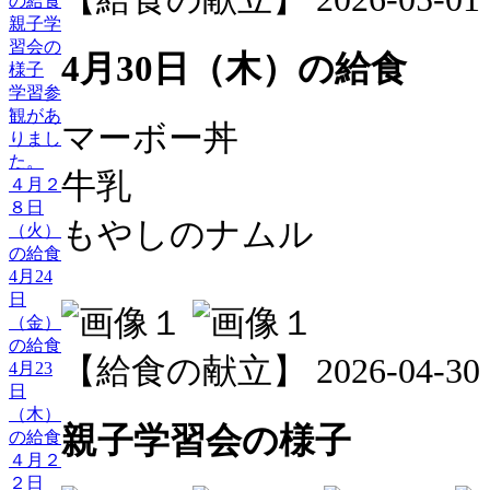
の給食
親子学
習会の
4月30日（木）の給食
様子
学習参
観があ
マーボー丼
りまし
た。
牛乳
４月２
８日
もやしのナムル
（火）
の給食
4月24
日
（金）
の給食
【給食の献立】 2026-04-30 12
4月23
日
（木）
親子学習会の様子
の給食
４月２
２日