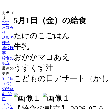
カテゴ
5月1日（金）の給食
リ
TOP
お知ら
せ
たけのこごはん
活動の
様子
牛乳
学校行
事
おかかマヨあえ
給食の
献立
うすくず汁
最新の
更新
こどもの日デザート（か
5月1日
（金）
の給食
4月30
日
（木）
【給食の献立】 2026-05-01 12