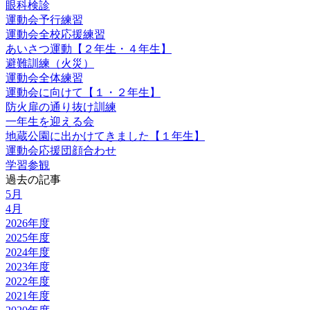
眼科検診
運動会予行練習
運動会全校応援練習
あいさつ運動【２年生・４年生】
避難訓練（火災）
運動会全体練習
運動会に向けて【１・２年生】
防火扉の通り抜け訓練
一年生を迎える会
地蔵公園に出かけてきました【１年生】
運動会応援団顔合わせ
学習参観
過去の記事
5月
4月
2026年度
2025年度
2024年度
2023年度
2022年度
2021年度