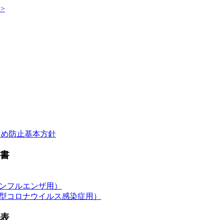
>>
じめ防止基本方針
書
ンフルエンザ用）
型コロナウイルス感染症用）
表