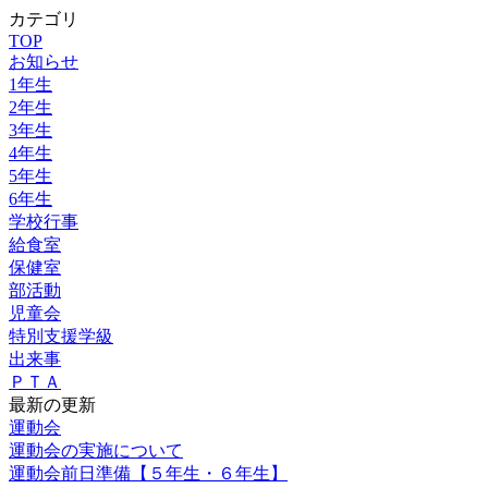
カテゴリ
TOP
お知らせ
1年生
2年生
3年生
4年生
5年生
6年生
学校行事
給食室
保健室
部活動
児童会
特別支援学級
出来事
ＰＴＡ
最新の更新
運動会
運動会の実施について
運動会前日準備【５年生・６年生】