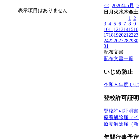
<<
2026年5月
表示項目はありません
日
月
火
水
木
金
土
1
2
3
4
5
6
7
8
9
10
11
12
13
14
15
16
17
18
19
20
21
22
23
24
25
26
27
28
29
30
31
配布文書
配布文書一覧
いじめ防止
令和８年度 い
登校許可証明
登校許可証明書
療養解除届（イ
療養解除届（新
年間行事予定