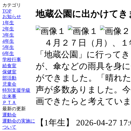
カテゴリ
TOP
地蔵公園に出かけてき
お知らせ
1年生
2年生
3年生
４月２７日（月）、１
4年生
5年生
「地蔵公園」に行ってき
6年生
学校行事
が、傘などの雨具を身に
給食室
保健室
ができました。「晴れ
部活動
児童会
声が多数ありました。今
特別支援学級
出来事
画できたらと考えてい
ＰＴＡ
最新の更新
運動会
【1年生】 2026-04-27 17:0
運動会の実施に
ついて