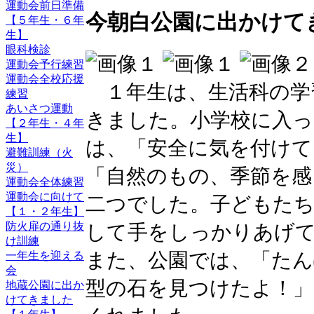
運動会前日準備
今朝白公園に出かけて
【５年生・６年
生】
眼科検診
運動会予行練習
運動会全校応援
１年生は、生活科の学
練習
あいさつ運動
きました。小学校に入っ
【２年生・４年
生】
は、「安全に気を付けて
避難訓練（火
災）
「自然のもの、季節を感
運動会全体練習
運動会に向けて
二つでした。子どもたち
【１・２年生】
防火扉の通り抜
して手をしっかりあげ
け訓練
また、公園では、「たん
一年生を迎える
会
型の石を見つけたよ！
地蔵公園に出か
けてきました