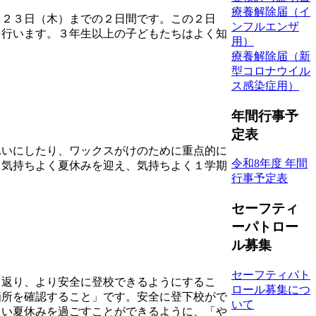
療養解除届（イ
２３日（木）までの２日間です。この２日
ンフルエンザ
を行います。３年生以上の子どもたちはよく知
用）
療養解除届（新
型コロナウイル
ス感染症用）
年間行事予
定表
いにしたり、ワックスがけのために重点的に
令和8年度 年間
、気持ちよく夏休みを迎え、気持ちよく１学期
行事予定表
セーフティ
ーパトロー
ル募集
セーフティパト
返り、より安全に登校できるようにするこ
ロール募集につ
箇所を確認すること」です。安全に登下校がで
いて
しい夏休みを過ごすことができるように、「や