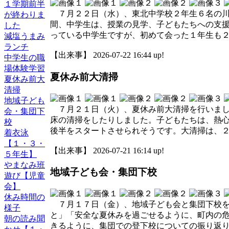
１学期前半
７月２２日（水）、東北中学校２年生６名の川
が終わりま
間、中学生は、授業の見学、子どもたちへの支
した
っている中学生ですが、初めて会った１年生も
減塩うまみ
ランチ
【出来事】 2026-07-22 16:44 up!
中学生の職
場体験学習
夏休み前大清掃
夏休み前大
清掃
地域子ども
７月２１日（火）、夏休み前大清掃を行いまし
会・集団下
床の清掃をしたりしました。子どもたちは、熱
校
後半をスタートさせられそうです。大清掃は、
着衣泳
【１・３・
【出来事】 2026-07-21 16:14 up!
５年生】
やまなみ班
地域子ども会・集団下校
遊び【児童
会】
休み時間の
７月１７日（金）、地域子ども会と集団下校を
様子
と」「安全な夏休みを過ごせるように、町内の
朝の読み聞
きるように、集団での登下校についての振り返