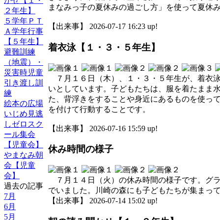
かせ【１・
まなみっ子の夏休みの過ごし方」を使って夏休
２年生】
５学年ＰＴ
【出来事】 2026-07-17 16:23 up!
Ａ学年行事
【５年生】
着衣泳【１・３・５年生】
避難訓練
（地震）・
災害時児童
７月１６日（木）、１・３・５年生が、着衣泳
引き渡し訓
いとしています。子どもたちは、服を着たまま
練
た、背浮きをすることや身近にあるものを使っ
絵本の広場
を付けて行動することです。
いじめ見逃
しゼロスク
【出来事】 2026-07-16 15:59 up!
ール集会
【児童会】
休み時間の様子
やまなみ朝
会【児童
会】
７月１４日（火）の休み時間の様子です。グラ
過去の記事
でいました。川崎の森にも子どもたちが集まっ
7月
【出来事】 2026-07-14 15:02 up!
6月
5月