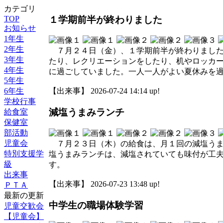
カテゴリ
１学期前半が終わりました
TOP
お知らせ
1年生
2年生
７月２４日（金）、１学期前半が終わりました
3年生
たり、レクリエーションをしたり、机やロッカ
4年生
に過ごしていました。一人一人がよい夏休みを
5年生
6年生
【出来事】 2026-07-24 14:14 up!
学校行事
減塩うまみランチ
給食室
保健室
部活動
児童会
７月２３日（木）の給食は、月１回の減塩うま
特別支援学
塩うまみランチは、減塩されていても味付が工
級
す。
出来事
【出来事】 2026-07-23 13:48 up!
ＰＴＡ
最新の更新
中学生の職場体験学習
児童交歓会
【児童会】