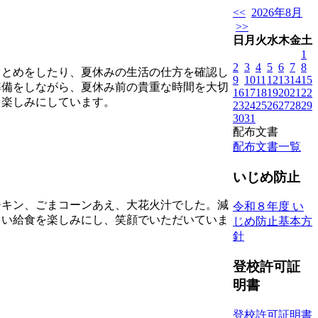
<<
2026年8月
>>
日
月
火
水
木
金
土
1
2
3
4
5
6
7
8
とめをしたり、夏休みの生活の仕方を確認し
9
10
11
12
13
14
15
準備をしながら、夏休み前の貴重な時間を大切
16
17
18
19
20
21
22
を楽しみにしています。
23
24
25
26
27
28
29
30
31
配布文書
配布文書一覧
いじめ防止
キン、ごまコーンあえ、大花火汁でした。減
令和８年度 い
しい給食を楽しみにし、笑顔でいただいていま
じめ防止基本方
針
登校許可証
明書
登校許可証明書