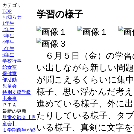
カテゴリ
TOP
学習の様子
お知らせ
1年生
2年生
3年生
4年生
5年生
６月５日（金）の学習
6年生
学校行事
い出しながら新しい問題
給食室
保健室
が聞こえるくらいに集
部活動
児童会
様子、思い浮かんだ考え
特別支援学級
出来事
進めている様子、外に出
ＰＴＡ
最新の更新
たりしている様子、タ
児童交歓会【児
童会】
いる様子、真剣に文字を
１学期前半が終