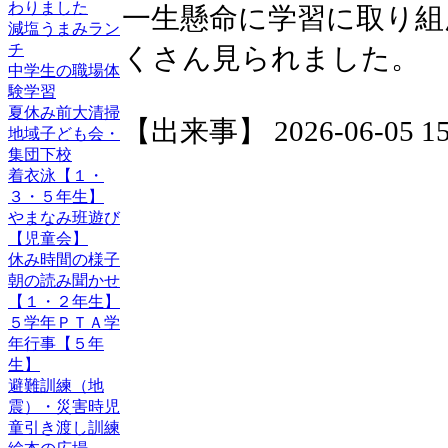
わりました
一生懸命に学習に取り組
減塩うまみラン
チ
くさん見られました。
中学生の職場体
験学習
夏休み前大清掃
【出来事】 2026-06-05 15:
地域子ども会・
集団下校
着衣泳【１・
３・５年生】
やまなみ班遊び
【児童会】
休み時間の様子
朝の読み聞かせ
【１・２年生】
５学年ＰＴＡ学
年行事【５年
生】
避難訓練（地
震）・災害時児
童引き渡し訓練