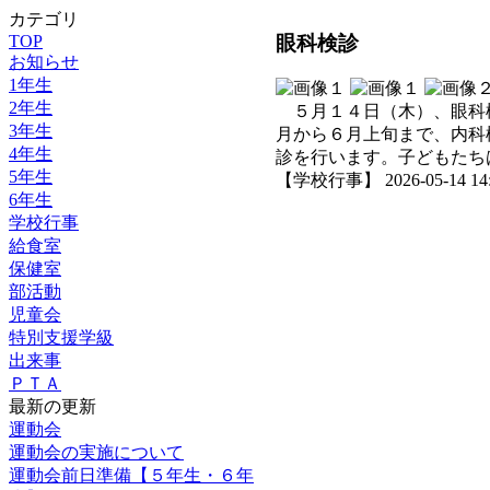
カテゴリ
眼科検診
TOP
お知らせ
1年生
2年生
５月１４日（木）、眼科
3年生
月から６月上旬まで、内科
4年生
診を行います。子どもたち
5年生
【学校行事】 2026-05-14 14:5
6年生
学校行事
給食室
保健室
部活動
児童会
特別支援学級
出来事
ＰＴＡ
最新の更新
運動会
運動会の実施について
運動会前日準備【５年生・６年