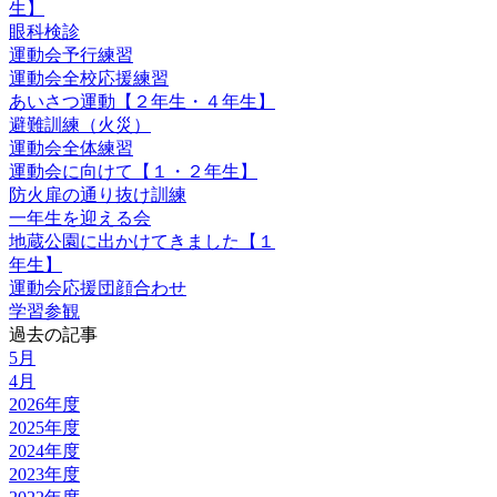
生】
眼科検診
運動会予行練習
運動会全校応援練習
あいさつ運動【２年生・４年生】
避難訓練（火災）
運動会全体練習
運動会に向けて【１・２年生】
防火扉の通り抜け訓練
一年生を迎える会
地蔵公園に出かけてきました【１
年生】
運動会応援団顔合わせ
学習参観
過去の記事
5月
4月
2026年度
2025年度
2024年度
2023年度