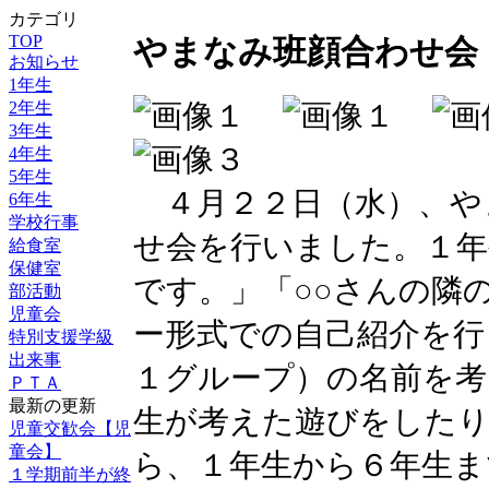
カテゴリ
TOP
やまなみ班顔合わせ会
お知らせ
1年生
2年生
3年生
4年生
5年生
４月２２日（水）、や
6年生
学校行事
せ会を行いました。１年
給食室
保健室
です。」「○○さんの隣
部活動
児童会
ー形式での自己紹介を行
特別支援学級
出来事
１グループ）の名前を考
ＰＴＡ
最新の更新
生が考えた遊びをした
児童交歓会【児
童会】
ら、１年生から６年生ま
１学期前半が終