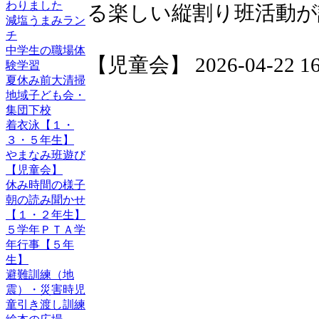
わりました
る楽しい縦割り班活動が
減塩うまみラン
チ
中学生の職場体
【児童会】 2026-04-22 16:
験学習
夏休み前大清掃
地域子ども会・
集団下校
着衣泳【１・
３・５年生】
やまなみ班遊び
【児童会】
休み時間の様子
朝の読み聞かせ
【１・２年生】
５学年ＰＴＡ学
年行事【５年
生】
避難訓練（地
震）・災害時児
童引き渡し訓練