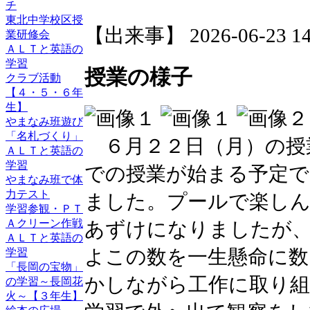
チ
東北中学校区授
【出来事】 2026-06-23 14:
業研修会
ＡＬＴと英語の
学習
授業の様子
クラブ活動
【４・５・６年
生】
やまなみ班遊び
「名札づくり」
６月２２日（月）の授
ＡＬＴと英語の
学習
での授業が始まる予定で
やまなみ班で体
力テスト
ました。プールで楽し
学習参観・ＰＴ
Ａクリーン作戦
あずけになりましたが
ＡＬＴと英語の
よこの数を一生懸命に数
学習
「長岡の宝物」
かしながら工作に取り組
の学習～長岡花
火～【３年生】