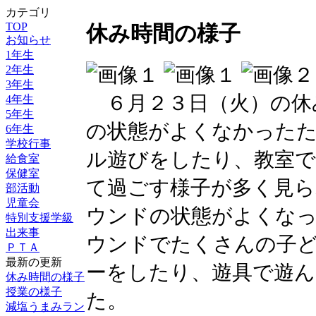
カテゴリ
TOP
休み時間の様子
お知らせ
1年生
2年生
3年生
６月２３日（火）の休
4年生
5年生
の状態がよくなかったた
6年生
学校行事
ル遊びをしたり、教室
給食室
保健室
て過ごす様子が多く見
部活動
児童会
ウンドの状態がよくな
特別支援学級
出来事
ウンドでたくさんの子
ＰＴＡ
最新の更新
ーをしたり、遊具で遊
休み時間の様子
授業の様子
た。
減塩うまみラン