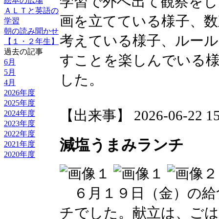
学習で外へ出て観察をし
絵本の広場
ＡＬＴと英語の
画を立てている様子、数
学習
朝の読み聞かせ
考えている様子、ルール
【１・２年生】
過去の記事
すことを楽しんでいる
6月
5月
した。
4月
2026年度
2025年度
【出来事】 2026-06-22 15:
2024年度
2023年度
2022年度
減塩うまみランチ
2021年度
2020年度
６月１９日（金）の給
チでした。献立は、ごは