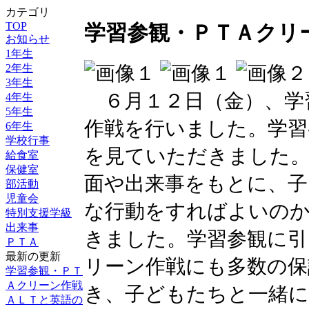
カテゴリ
TOP
学習参観・ＰＴＡクリ
お知らせ
1年生
2年生
3年生
６月１２日（金）、学
4年生
5年生
作戦を行いました。学習
6年生
学校行事
を見ていただきました
給食室
保健室
面や出来事をもとに、子
部活動
児童会
な行動をすればよいの
特別支援学級
出来事
きました。学習参観に引
ＰＴＡ
最新の更新
リーン作戦にも多数の保
学習参観・ＰＴ
Ａクリーン作戦
き、子どもたちと一緒に
ＡＬＴと英語の