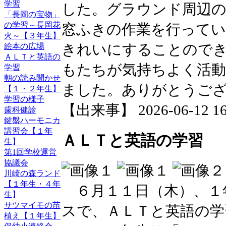
学習
した。グラウンド周辺の
「長岡の宝物」
の学習～長岡花
窓ふきの作業を行って
火～【３年生】
きれいにすることので
絵本の広場
ＡＬＴと英語の
もたちが気持ちよく活
学習
朝の読み聞かせ
ました。ありがとうご
【１・２年生】
学習の様子
【出来事】 2026-06-12 16:
歯科健診
鍵盤ハーモニカ
講習会【１年
ＡＬＴと英語の学習
生】
第1回学校運営
協議会
川崎の森ランド
【１年生・４年
６月１１日（木）、１
生】
サツマイモの苗
スで、ＡＬＴと英語の学
植え【１年生】