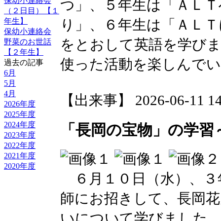
保幼小連絡会
つ」、５年生は「ＡＬＴ
（２日目）【１
り」、６年生は「ＡＬＴ
年生】
保幼小連絡会
をとおして英語を学び
野菜のお世話
【２年生】
使った活動を楽しんで
過去の記事
6月
5月
4月
【出来事】 2026-06-11 14:
2026年度
2025年度
2024年度
「長岡の宝物」の学習
2023年度
2022年度
2021年度
2020年度
６月１０日（水）、３
師にお招きして、長岡花
いについて学びました。