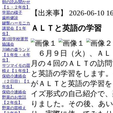
朝の読み聞かせ
【１・２年生】
【出来事】 2026-06-10 16:
学習の様子
歯科健診
鍵盤ハーモニカ
ＡＬＴと英語の学習
講習会【１年
生】
第1回学校運営
協議会
川崎の森ランド
６月９日（火）、ＡＬ
【１年生・４年
生】
月の４回のＡＬＴの訪問
サツマイモの苗
植え【１年生】
と英語の学習をします。
保幼小連絡会
（２日目）【１
がＡＬＴと英語の学習を
年生】
イズ形式の自己紹介で、
保幼小連絡会
野菜のお世話
りました。その後、あい
【２年生】
野菜の苗植え