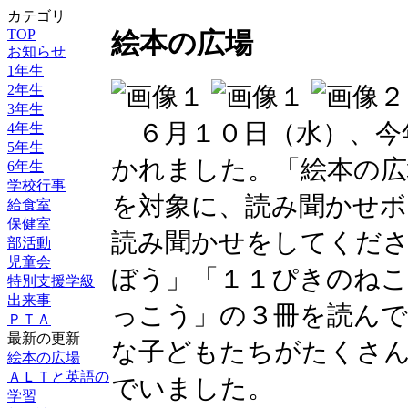
カテゴリ
TOP
絵本の広場
お知らせ
1年生
2年生
3年生
６月１０日（水）、今
4年生
5年生
かれました。「絵本の広
6年生
学校行事
を対象に、読み聞かせボ
給食室
保健室
読み聞かせをしてくだ
部活動
児童会
ぼう」「１１ぴきのね
特別支援学級
出来事
っこう」の３冊を読ん
ＰＴＡ
最新の更新
な子どもたちがたくさ
絵本の広場
ＡＬＴと英語の
でいました。
学習