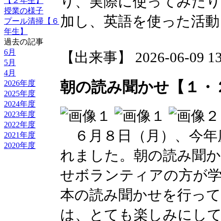
り、実際に使ってみたり
【２年生】
授業の様子
加し、英語を使った活動
プール清掃【６
年生】
過去の記事
6月
【出来事】 2026-06-09 13:
5月
4月
朝の読み聞かせ【１・
2026年度
2025年度
2024年度
2023年度
2022年度
６月８日（月）、今年
2021年度
2020年度
れました。朝の読み聞か
せボランティアの方が学
本の読み聞かせを行っ
は、とても楽しみにし