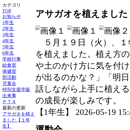
カテゴリ
TOP
アサガオを植えました
お知らせ
1年生
2年生
3年生
５月１９日（火）、１
4年生
5年生
を植えました。植え方の
6年生
学校行事
や土のかけ方に気を付
給食室
保健室
が出るのかな？」「明日
部活動
児童会
話しながら上手に植え
特別支援学級
出来事
の成長が楽しみです。
ＰＴＡ
最新の更新
【1年生】 2026-05-19 15:4
アサガオを植え
ました【１年
生】
運動会