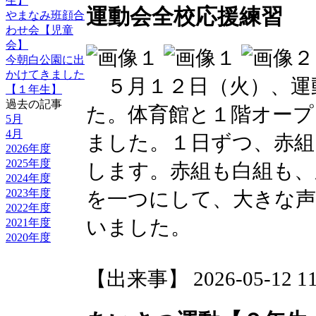
生】
運動会全校応援練習
やまなみ班顔合
わせ会【児童
会】
今朝白公園に出
かけてきました
５月１２日（火）、運
【１年生】
過去の記事
た。体育館と１階オープ
5月
4月
ました。１日ずつ、赤組
2026年度
2025年度
します。赤組も白組も、
2024年度
2023年度
を一つにして、大きな
2022年度
いました。
2021年度
2020年度
【出来事】 2026-05-12 11: