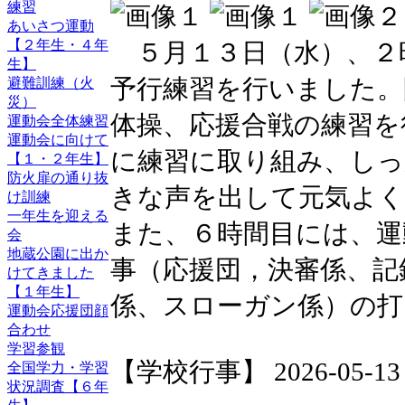
練習
あいさつ運動
【２年生・４年
５月１３日（水）、２
生】
予行練習を行いました。
避難訓練（火
災）
体操、応援合戦の練習を
運動会全体練習
運動会に向けて
に練習に取り組み、しっ
【１・２年生】
防火扉の通り抜
きな声を出して元気よく
け訓練
一年生を迎える
また、６時間目には、運
会
地蔵公園に出か
事（応援団，決審係、記
けてきました
【１年生】
係、スローガン係）の打
運動会応援団顔
合わせ
学習参観
【学校行事】 2026-05-13 1
全国学力・学習
状況調査【６年