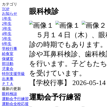
カテゴリ
TOP
眼科検診
お知らせ
1年生
2年生
3年生
５月１４日（木）、眼
4年生
5年生
診の時期でもあります。
6年生
学校行事
診や耳鼻科検診、歯科検
給食室
保健室
を行います。子どもたち
部活動
児童会
を受けています。
特別支援学級
出来事
【学校行事】 2026-05-14 1
ＰＴＡ
最新の更新
眼科検診
運動会予行練習
運動会予行練習
運動会全校応援