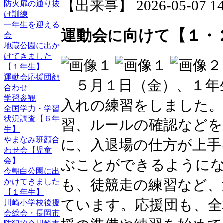
【出来事】 2026-05-07 14:
防火扉の通り抜
け訓練
一年生を迎える
運動会に向けて【１・
会
地蔵公園に出か
けてきました
【１年生】
運動会応援団顔
５月１日（金）、１年
合わせ
学習参観
入れの練習をしました。
全国学力・学習
状況調査【６年
習、ルールの確認など
生】
やまなみ班顔合
に、入退場の仕方が上手
わせ会【児童
会】
ぶことができるように
今朝白公園に出
も、徒競走の練習など、
かけてきました
【１年生】
ています。応援団も、全
川崎小学校後援
会総会・長岡市