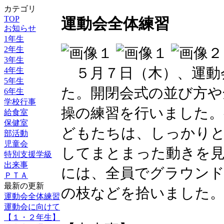
カテゴリ
TOP
運動会全体練習
お知らせ
1年生
2年生
3年生
５月７日（木）、運動
4年生
5年生
た。開閉会式の並び方や
6年生
学校行事
操の練習を行いました。
給食室
保健室
どもたちは、しっかりと
部活動
児童会
してまとまった動きを
特別支援学級
出来事
には、全員でグラウンド
ＰＴＡ
最新の更新
の枝などを拾いました
運動会全体練習
運動会に向けて
【１・２年生】