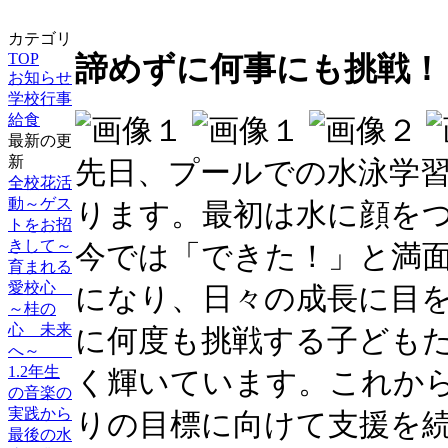
カテゴリ
TOP
諦めずに何事にも挑戦！
お知らせ
学校行事
給食
最新の更
新
先日、プールでの水泳学
全校花活
動～ゲス
ります。最初は水に顔を
トをお招
きして～
今では「できた！」と満
育まれる
愛校心
になり、日々の成長に目
～桂の
心 未来
に何度も挑戦する子ども
へ～
1.2年生
く輝いています。これか
の音楽の
実践から
りの目標に向けて支援を
最後の水