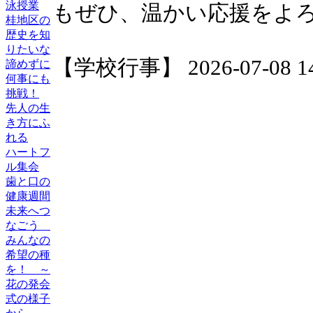
泳授業
もぜひ、温かい応援をよ
桂地区の
歴史を知
りたいな
【学校行事】 2026-07-08 14:
諦めずに
何事にも
挑戦！
先人の生
き方にふ
れる
ハートフ
ル集会
歯と口の
健康週間
未来へつ
なごう
みんなの
希望の種
を！ ～
花の発会
式の様子