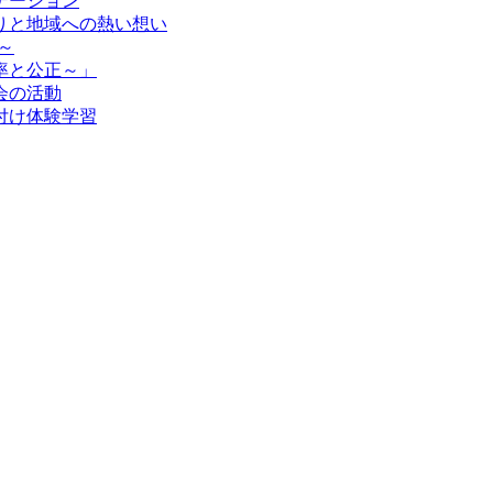
テーション
りと地域への熱い想い
～
率と公正～」
会の活動
付け体験学習