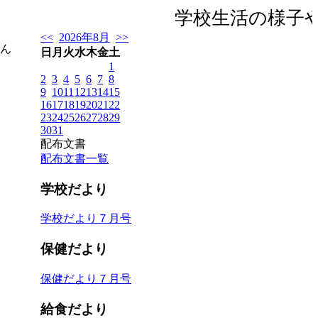
学校生活の様子や
<<
2026年8月
>>
ん
日
月
火
水
木
金
土
1
2
3
4
5
6
7
8
9
10
11
12
13
14
15
16
17
18
19
20
21
22
23
24
25
26
27
28
29
30
31
配布文書
配布文書一覧
学校だより
学校だより７月号
保健だより
保健だより７月号
給食だより