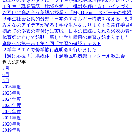
郷土への愛をカタチに。３年生が挑む地域活性化のプレゼン
１年生「職業講話」地域を愛し、挑戦を続ける！ワインづく
お互いに高め合う英語の授業～「My Dream」スピーチの練習
３年生社会公民的分野「日本のエネルギー構成を考える～効
みんなのアイデアが光る！学校生活をよりよくする常任委員
初めての浴衣の着付けに苦戦！日本の伝統にふれる浴衣の着
体育祭に向けて始動！新しい学年種目の練習が始まりました
進路への第一歩！第１回「学習の確認」テスト
２学年ＰＴＡで修学旅行説明会を行いました
【輝け応援！】県総体・中越地区吹奏楽コンクール激励会
過去の記事
7月
6月
5月
2026年度
2025年度
2024年度
2023年度
2022年度
2021年度
2020年度
2019年度