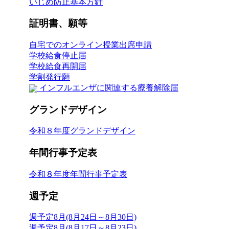
いじめ防止基本方針
証明書、願等
自宅でのオンライン授業出席申請
学校給食停止届
学校給食再開届
学割発行願
インフルエンザに関連する療養解除届
グランドデザイン
令和８年度グランドデザイン
年間行事予定表
令和８年度年間行事予定表
週予定
週予定8月(8月24日～8月30日)
週予定8月(8月17日～8月23日)