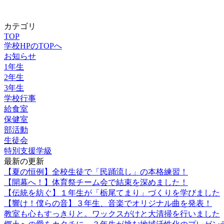
カテゴリ
TOP
学校HPのTOPへ
お知らせ
1年生
2年生
3年生
学校行事
給食室
保健室
部活動
生徒会
特別支援学級
最新の更新
【夏の恒例】全校生徒で「民踊流し」の本格練習！
【開幕へ！】体育祭チーム会で結束を深めました！
【伝統を紡ぐ】１年生が「栃尾てまり」づくりを学びました
【響け！僕らの音】３年生、音楽でオリジナル曲を発表！
教室も心もすっきりと。ワックスがけと大清掃を行いました