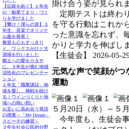
した！
掛け合う姿が見られ
【伝統を紡ぐ】１年生
定期テストは終わり
が「栃尾てまり」づく
りを学びました
を守る行動はこれから
【響け！僕らの音】３
年生、音楽でオリジナ
った意識を忘れず、
ル曲を発表！
教室も心もすっきり
かりと学力を伸ばし
と。ワックスがけと大
【生徒会】 2026-05-29 1
清掃を行いました
郷土への愛をカタチ
に。３年生が挑む地域
元気な声で笑顔がつ
活性化のプレゼンテー
ション
運動
１年生「職業講話」地
域を愛し、挑戦を続け
る！ワインづくりと地
域への熱い想い
５月20日（水）～５月
お互いに高め合う英語
の授業～「My Dream」
今年度も、生徒会事
スピーチの練習～
３年生社会公民的分野