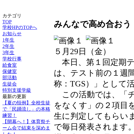
カテゴリ
TOP
みんなで高め合おう！
学校HPのTOPへ
お知らせ
1年生
2年生
５月29日（金）
3年生
学校行事
本日、第１回定期テ
給食室
は、テスト前の１週
保健室
部活動
称：TGS）」として
生徒会
特別支援学級
この活動では、「チ
最新の更新
【夏の恒例】全校生徒
をなくす」の２項目
で「民踊流し」の本格
生に判定してもらい
練習！
【開幕へ！】体育祭チ
で毎日発表されます
ーム会で結束を深めま