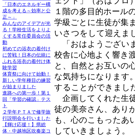
ェクト」（おはプロ
「日本のエネルギー構
１階の多目的ホール
成を考える～効率と公
正～」
学級ごとに生徒が集
みんなのアイデアが光
る！学校生活をよりよ
いさつをして迎えま
くする常任委員会の活
「おはようございま
動
初めての浴衣の着付け
校舎に心地よく響き
に苦戦！日本の伝統に
ふれる浴衣の着付け体
と、自然とお互いの
験学習
体育祭に向けて始動！
な気持ちになります
新しい学年種目の練習
することができまし
が始まりました
進路への第一歩！第１
企画してくれた生徒
回「学習の確認」テス
ト
徒の美奈さん、あり
２学年ＰＴＡで修学旅
も、心のこもったあ
行説明会を行いました
【輝け応援！】県総
していきましょう。
体・中越地区吹奏楽コ