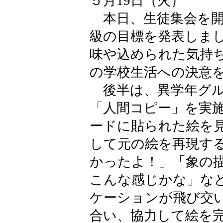
５月19日（火）
本日、生徒集会を開
級の目標を発表しま
味や込められた気持
の学校生活への決意
後半は、異学年グル
「人間コピー」を実
ードに貼られた絵を
して元の絵を再現す
かったよ！」「象の
こんな感じかな」な
ケーションが飛び交
合い、協力して絵を