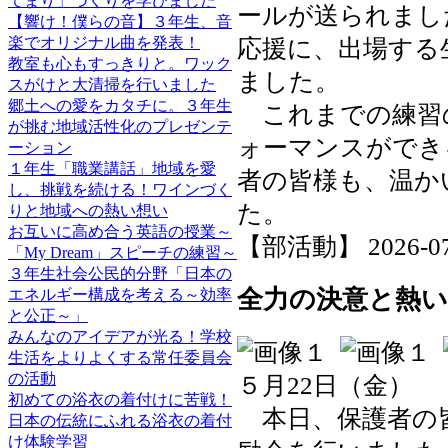
てまり」づくりを学びました
ールが送られまし
【響け！僕らの音】３年生、音
楽でオリジナル曲を発表！
応援に、出場する
教室も心もすっきりと。ワック
ました。
スがけと大清掃を行いました
郷土への愛をカタチに。３年生
これまでの練習
が挑む地域活性化のプレゼンテ
ォーマンスができ
ーション
１年生「職業講話」地域を愛
者の皆様も、温か
し、挑戦を続ける！ワインづく
た。
りと地域への熱い想い
お互いに高め合う英語の授業～
【部活動】 2026-07-0
「My Dream」スピーチの練習～
３年生社会公民的分野「日本の
全力の決意と熱い
エネルギー構成を考える～効率
と公正～」
みんなのアイデアが光る！学校
生活をよりよくする常任委員会
の活動
５月22日（金）
初めての浴衣の着付けに苦戦！
本日、保護者の皆
日本の伝統にふれる浴衣の着付
け体験学習