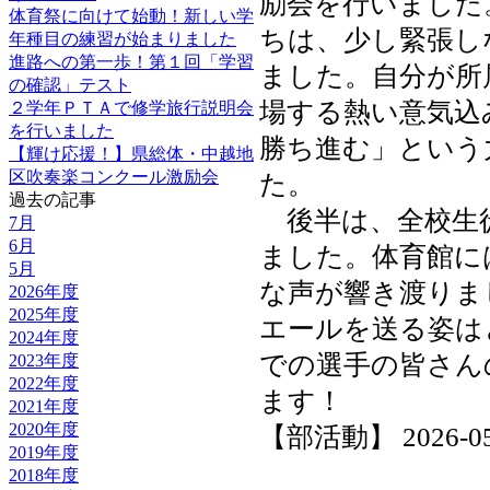
励会を行いました
体育祭に向けて始動！新しい学
ちは、少し緊張し
年種目の練習が始まりました
進路への第一歩！第１回「学習
ました。自分が所
の確認」テスト
場する熱い意気込
２学年ＰＴＡで修学旅行説明会
を行いました
勝ち進む」という
【輝け応援！】県総体・中越地
区吹奏楽コンクール激励会
た。
過去の記事
後半は、全校生
7月
6月
ました。体育館に
5月
な声が響き渡りま
2026年度
2025年度
エールを送る姿は
2024年度
での選手の皆さん
2023年度
2022年度
ます！
2021年度
2020年度
【部活動】 2026-05-2
2019年度
2018年度