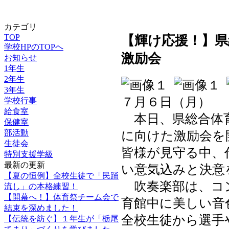
カテゴリ
TOP
【輝け応援！】県
学校HPのTOPへ
激励会
お知らせ
1年生
2年生
3年生
７月６日（月）
学校行事
給食室
本日、県総合体育
保健室
部活動
に向けた激励会を
生徒会
皆様が見守る中、
特別支援学級
最新の更新
い意気込みと決意
【夏の恒例】全校生徒で「民踊
吹奏楽部は、コ
流し」の本格練習！
【開幕へ！】体育祭チーム会で
育館中に美しい音
結束を深めました！
全校生徒から選手
【伝統を紡ぐ】１年生が「栃尾