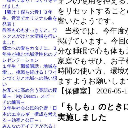
ォンの使用を控える
「栃尾てまり」づくりを学
びました
をリセットすること
【響け！僕らの音】３年
生、音楽でオリジナル曲を
響いたようです。
発表！
当校では、今年度か
教室も心もすっきりと。ワ
ックスがけと大清掃を行い
掲げています。今回
ました
郷土への愛をカタチに。３
分な睡眠で心も体も
年生が挑む地域活性化のプ
家庭でもぜひ、お子
レゼンテーション
１年生「職業講話」地域を
時間の使い方、環境
愛し、挑戦を続ける！ワイ
ンづくりと地域への熱い想
ますようお願いしま
い
【保健室】 2026-05-18 
お互いに高め合う英語の授
業～「My Dream」スピー
チの練習～
「もしも」のとき
３年生社会公民的分野「日
本のエネルギー構成を考え
実施しました
る～効率と公正～」
みんなのアイデアが光る！