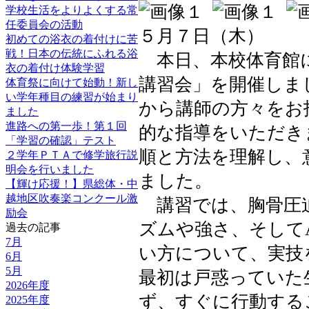
学校生活をよりよくする常
任委員会の活動
５月７日（木）
初めての浴衣の着付けに苦
戦！日本の伝統にふれる浴
本日、本校体育館に
衣の着付け体験学習
講習会」を開催しまし
体育祭に向けて始動！新し
い学年種目の練習が始まり
から講師の方々をお
ました
進路への第一歩！第１回
的な指導をいただき
「学習の確認」テスト
順と方法を理解し、
２学年ＰＴＡで修学旅行説
明会を行いました
ました。
【輝け応援！】県総体・中
越地区吹奏楽コンクール激
講習では、胸骨圧
励会
ズムや強さ、そして
過去の記事
7月
い方について、実技
6月
5月
最初は戸惑っていた
2026年度
ず、すぐに行動する
2025年度