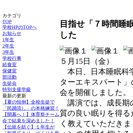
カテゴリ
TOP
目指せ「７時間睡
学校HPのTOPへ
した
お知らせ
1年生
2年生
3年生
学校行事
５月15日（金）
給食室
本日、日本睡眠科学
保健室
部活動
ターエキスパート」
生徒会
特別支援学級
会を開催しました。
最新の更新
講演では、成長期の
【夏の恒例】全校生徒で
「民踊流し」の本格練習！
質の良い眠りを得る
【開幕へ！】体育祭チーム
会で結束を深めました！
く教えていただきま
【伝統を紡ぐ】１年生が