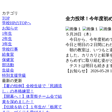
カテゴリ
全力投球！今年度初
TOP
学校HPのTOPへ
お知らせ
1年生
５月28日（木）
2年生
今日から、今年度初めて
3年生
今日と明日の２日間にわ
学校行事
朝の教室は、いつもと違
給食室
ました。カリカリと鉛筆
保健室
きらめずに取り組む姿が
部活動
テストは明日も続きます
生徒会
【お知らせ】 2026-05-28 16:
特別支援学級
最新の更新
【夏の恒例】全校生徒で「民踊流
し」の本格練習！
【開幕へ！】体育祭チーム会で結
束を深めました！
【伝統を紡ぐ】１年生が「栃尾て