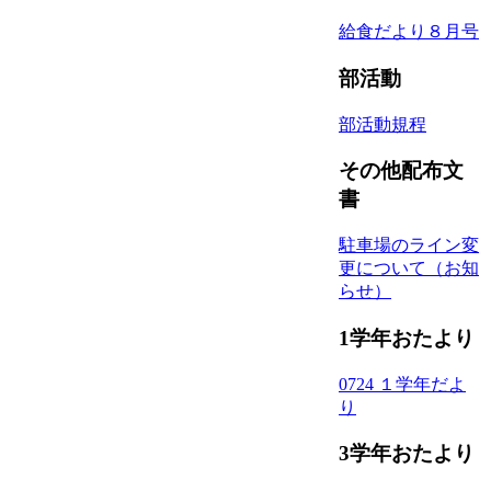
給食だより８月号
部活動
部活動規程
その他配布文
書
駐車場のライン変
更について（お知
らせ）
1学年おたより
0724 １学年だよ
り
3学年おたより