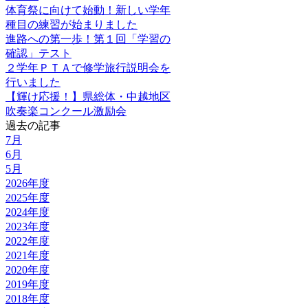
体育祭に向けて始動！新しい学年
種目の練習が始まりました
進路への第一歩！第１回「学習の
確認」テスト
２学年ＰＴＡで修学旅行説明会を
行いました
【輝け応援！】県総体・中越地区
吹奏楽コンクール激励会
過去の記事
7月
6月
5月
2026年度
2025年度
2024年度
2023年度
2022年度
2021年度
2020年度
2019年度
2018年度