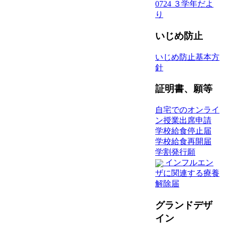
0724 ３学年だよ
り
いじめ防止
いじめ防止基本方
針
証明書、願等
自宅でのオンライ
ン授業出席申請
学校給食停止届
学校給食再開届
学割発行願
インフルエン
ザに関連する療養
解除届
グランドデザ
イン