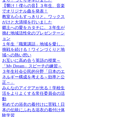
まり」づくりを学びました
【響け！僕らの音】３年生、音楽
でオリジナル曲を発表！
教室も心もすっきりと。ワックス
がけと大清掃を行いました
郷土への愛をカタチに。３年生が
挑む地域活性化のプレゼンテーシ
ョン
１年生「職業講話」地域を愛し、
挑戦を続ける！ワインづくりと地
域への熱い想い
お互いに高め合う英語の授業～
「My Dream」スピーチの練習～
３年生社会公民的分野「日本のエ
ネルギー構成を考える～効率と公
正～」
みんなのアイデアが光る！学校生
活をよりよくする常任委員会の活
動
初めての浴衣の着付けに苦戦！日
本の伝統にふれる浴衣の着付け体
験学習