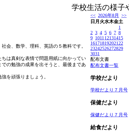
学校生活の様子や
<<
2026年8月
>>
日
月
火
水
木
金
土
1
2
3
4
5
6
7
8
9
10
11
12
13
14
15
16
17
18
19
20
21
22
、社会、数学、理科、英語の５教科です。
23
24
25
26
27
28
29
30
31
たちは真剣な表情で問題用紙に向かってい
配布文書
までの勉強の成果を出そうと、最後まであ
配布文書一覧
勉強を頑張りましょう。
学校だより
学校だより７月号
保健だより
保健だより７月号
給食だより