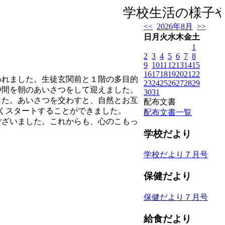
学校生活の様子や
<<
2026年8月
>>
日
月
火
水
木
金
土
1
2
3
4
5
6
7
8
9
10
11
12
13
14
15
16
17
18
19
20
21
22
れました。生徒玄関前と１階の多目的
23
24
25
26
27
28
29
仲間を朝のあいさつをして迎えました。
30
31
た。あいさつを交わすと、自然とお互
配布文書
くスタートすることができました。
配布文書一覧
ざいました。これからも、心のこもっ
学校だより
学校だより７月号
保健だより
保健だより７月号
給食だより