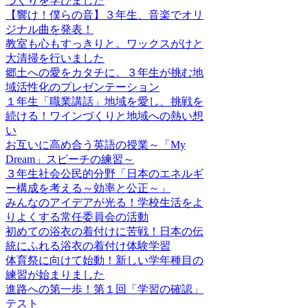
づくりを学びました
【響け！僕らの音】３年生、音楽でオリ
ジナル曲を発表！
教室も心もすっきりと。ワックスがけと
大清掃を行いました
郷土への愛をカタチに。３年生が挑む地
域活性化のプレゼンテーション
１年生「職業講話」地域を愛し、挑戦を
続ける！ワインづくりと地域への熱い想
い
お互いに高め合う英語の授業～「My
Dream」スピーチの練習～
３年生社会公民的分野「日本のエネルギ
ー構成を考える～効率と公正～」
みんなのアイデアが光る！学校生活をよ
りよくする常任委員会の活動
初めての浴衣の着付けに苦戦！日本の伝
統にふれる浴衣の着付け体験学習
体育祭に向けて始動！新しい学年種目の
練習が始まりました
進路への第一歩！第１回「学習の確認」
テスト