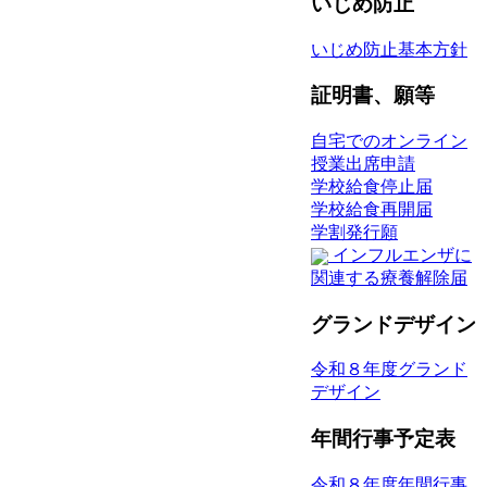
いじめ防止
いじめ防止基本方針
証明書、願等
自宅でのオンライン
授業出席申請
学校給食停止届
学校給食再開届
学割発行願
インフルエンザに
関連する療養解除届
グランドデザイン
令和８年度グランド
デザイン
年間行事予定表
令和８年度年間行事