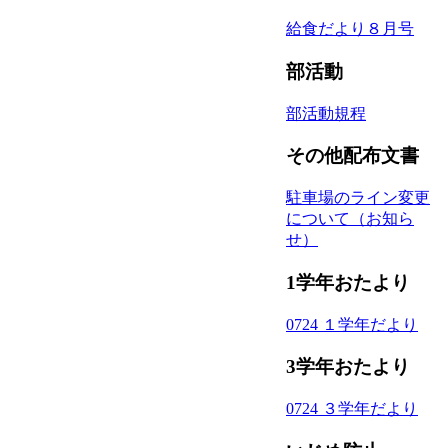
給食だより８月号
部活動
部活動規程
その他配布文書
駐車場のライン変更
について（お知ら
せ）
1学年おたより
0724 １学年だより
3学年おたより
0724 ３学年だより