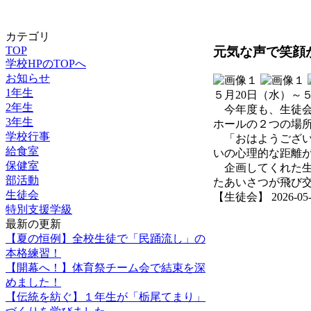
カテゴリ
元気な声で笑顔
TOP
学校HPのTOPへ
お知らせ
1年生
５月20日（水）～
2年生
今年度も、生徒会
3年生
ホールの２つの場
学校行事
「おはようござい
給食室
いの心理的な距離
保健室
企画してくれた生
部活動
たあいさつが飛び
生徒会
【生徒会】 2026-05-25
特別支援学級
最新の更新
【夏の恒例】全校生徒で「民踊流し」の
本格練習！
【開幕へ！】体育祭チーム会で結束を深
めました！
【伝統を紡ぐ】１年生が「栃尾てまり」