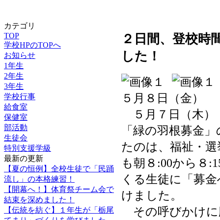
カテゴリ
TOP
２日間、登校時
学校HPのTOPへ
した！
お知らせ
1年生
2年生
3年生
５月８日（金）
学校行事
給食室
５月７日（木），
保健室
部活動
「緑の羽根募金」
生徒会
たのは、福祉・選
特別支援学級
最新の更新
も朝８:00から８
【夏の恒例】全校生徒で「民踊
くる生徒に「募金
流し」の本格練習！
【開幕へ！】体育祭チーム会で
けました。
結束を深めました！
その呼びかけに
【伝統を紡ぐ】１年生が「栃尾