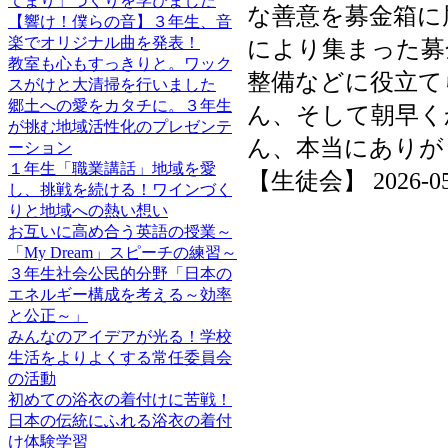
てまり」づくりを学びました
な善意を募金箱に
【響け！僕らの音】３年生、音
楽でオリジナル曲を発表！
により集まった募
教室も心もすっきりと。ワック
整備などに役立て
スがけと大清掃を行いました
郷土への愛をカタチに。３年生
ん、そして朝早く
が挑む地域活性化のプレゼンテ
ん、本当にありが
ーション
１年生「職業講話」地域を愛
【生徒会】 2026-05-0
し、挑戦を続ける！ワインづく
りと地域への熱い想い
お互いに高め合う英語の授業～
「My Dream」スピーチの練習～
３年生社会公民的分野「日本の
エネルギー構成を考える～効率
と公正～」
みんなのアイデアが光る！学校
生活をよりよくする常任委員会
の活動
初めての浴衣の着付けに苦戦！
日本の伝統にふれる浴衣の着付
け体験学習