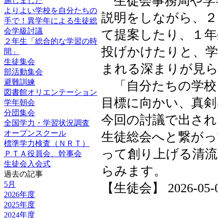
生徒会事務局や学
施しました
よりよい学校を自分たちの
説明をしながら、２
手で！異学年による生徒総
会学級討議
て提案したり、１年
２年生「総合的な学習の時
投げかけたりと、学
間」
生徒集会
まれる深まりが見
部活動集会
避難訓練
「自分たちの学校
図書館オリエンテーション
目標に向かい、真剣
学年朝会
分団集会
今回の討議で出され
全国学力・学習状況調査
オープンスクール
生徒総会へと繋がっ
標準学力検査（ＮＲＴ）
って創り上げる清流
ＰＴＡ役員会、幹事会
生徒会入会式
らみます。
過去の記事
5月
【生徒会】 2026-05-01 
2026年度
2025年度
2024年度