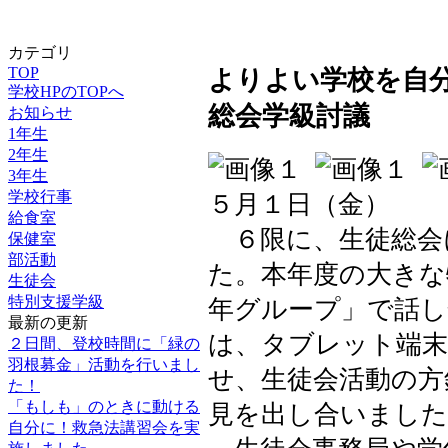
カテゴリ
TOP
よりよい学校を自
学校HPのTOPへ
総会学級討議
お知らせ
1年生
2年生
3年生
学校行事
５月１日（金）
給食室
６限に、生徒総会
保健室
部活動
た。本年度の大きな
生徒会
特別支援学級
年グループ」で話し
最新の更新
は、タブレット端末
２日間、登校時間に「緑の
羽根募金」活動を行いまし
せ、生徒会活動の方
た！
「もしも」のときに動ける
見を出し合いました
自分に！救急法講習会を実