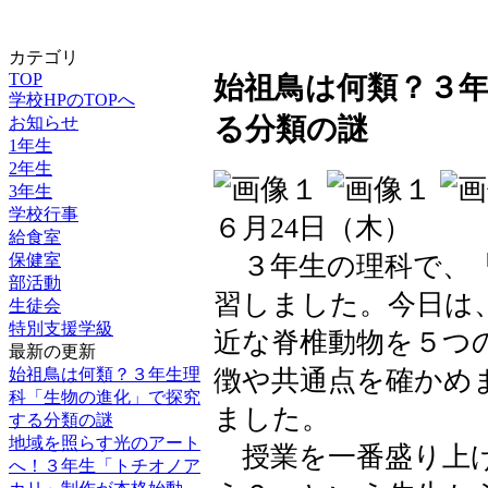
カテゴリ
TOP
始祖鳥は何類？３
学校HPのTOPへ
る分類の謎
お知らせ
1年生
2年生
3年生
学校行事
６月24日（木）
給食室
３年生の理科で、「
保健室
部活動
習しました。今日は
生徒会
特別支援学級
近な脊椎動物を５つ
最新の更新
徴や共通点を確かめ
始祖鳥は何類？３年生理
科「生物の進化」で探究
ました。
する分類の謎
地域を照らす光のアート
授業を一番盛り上げ
へ！３年生「トチオノア