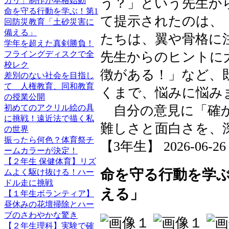
う？」という先生か
カリ」制作が本格始動
命を守る行動を学ぶ！第1
て提示されたのは、
回防災教育「土砂災害に
備える」
たちは、翼や骨格に
学年を超えた真剣勝負！
先生からのヒントに
フライングディスクで全
校レク
徴がある！」など、
差別のない社会を目指し
て 人権教育、同和教育
くまで、悩みに悩み
の授業公開
自分の意見に「確か
初めてのアクリル絵の具
に挑戦！遠近法で描く私
難しさと面白さを、
の世界
振ったら何色？体育祭チ
【3年生】 2026-06-26 1
ームカラーが決定！
【２年生 保健体育】リズ
命を守る行動を学ぶ
ムよく駆け抜ける！ハー
ドル走に挑戦
える」
【１年生ボランティア】
昼休みの花壇掃除とハー
ブのさわやかな驚き
【２年生理科】実験で確