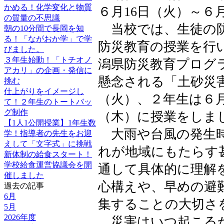
かめる！化学変化と物質
６月16日（火）～６
の質量の不思議
当校では、生徒の防
朝の10分間で長岡を知
る！「ながおか学」で学
防災教育の授業を行
びました。
３年生始動！「トチオノ
潟県防災教育プログ
アカリ」の企画・発信に
懸念される「土砂災
挑む
仕上がりをイメージし
（火）、２年生は６月
て！２年生のトートバッ
グ制作
（木）に授業をしま
【1人1公開授業】1年生数
大雨や台風の発生時
学！指導者の先生をお迎
えして「文字式」に挑戦
れが地域にもたらす
新体制の給食スタート！
学校給食運営協議会を開
通して具体的に理解
催しました
心構えや、早めの避
過去の記事
6月
集することの大切さ
5月
2026年度
災害はいつ起こるか