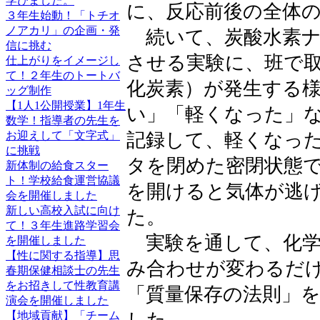
学びました。
に、反応前後の全体
３年生始動！「トチオ
ノアカリ」の企画・発
続いて、炭酸水素ナ
信に挑む
させる実験に、班で
仕上がりをイメージし
て！２年生のトートバ
化炭素）が発生する
ッグ制作
【1人1公開授業】1年生
い」「軽くなった」
数学！指導者の先生を
お迎えして「文字式」
記録して、軽くなっ
に挑戦
タを閉めた密閉状態
新体制の給食スター
ト！学校給食運営協議
を開けると気体が逃
会を開催しました
新しい高校入試に向け
た。
て！３年生進路学習会
実験を通して、化学
を開催しました
【性に関する指導】思
み合わせが変わるだ
春期保健相談士の先生
をお招きして性教育講
「質量保存の法則」
演会を開催しました
【地域貢献】「チーム