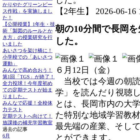
した。
かりやたグリーンピー
【2年生】 2026-06-16 1
ス作戦」を実施しまし
た！
【公開授業】1年生・技
朝の10分間で長岡
術「製図のルールとか
き方」の授業研究を行
した。
いました
あいさつを架け橋に！
小学校での「あいさつ
運動」
６月12日（金）
みんなで高め合おう！
第1回「TGS」が終了！
当校では今週の朝読
全力投球！今年度初め
ての定期テストが始ま
学」を読んだり視聴
りました。
とは、長岡市内の大
みんなで応援！全校体
力テスト
た特別な地域学習教
定期テストへ向けて！
放課後の補充学習教室
最先端の産業、そし
過去の記事
とができます。
6月