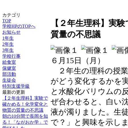
カテゴリ
TOP
【２年生理科】実験
学校HPのTOPへ
お知らせ
質量の不思議
1年生
2年生
3年生
学校行事
６月15日（月）
給食室
保健室
２年生の理科の授業
部活動
がどう変化するかを
生徒会
特別支援学級
と水酸化バリウムの
最新の更新
【２年生理科】実験で
ぜ合わせると、白い
確かめる！化学変化と
物質の質量の不思議
液が濁りました。生
朝の10分間で長岡を知
で？」と興味を示し
る！「ながおか学」で