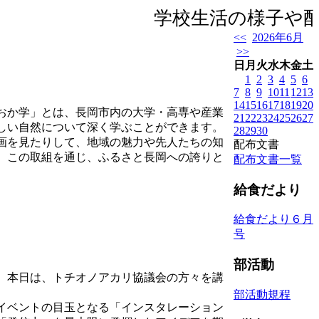
学校生活の様子や配布
<<
2026年6月
>>
日
月
火
水
木
金
土
1
2
3
4
5
6
7
8
9
10
11
12
13
14
15
16
17
18
19
20
おか学」とは、長岡市内の大学・高専や産業
21
22
23
24
25
26
27
しい自然について深く学ぶことができます。
28
29
30
画を見たりして、地域の魅力や先人たちの知
配布文書
。この取組を通じ、ふるさと長岡への誇りと
配布文書一覧
給食だより
給食だより６月
号
部活動
。本日は、トチオノアカリ協議会の方々を講
部活動規程
イベントの目玉となる「インスタレーション