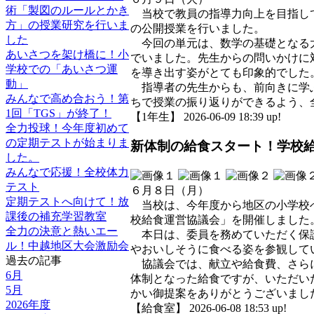
術「製図のルールとかき
当校で教員の指導力向上を目指して
方」の授業研究を行いま
の公開授業を行いました。
した
今回の単元は、数学の基礎となる大
あいさつを架け橋に！小
でいました。先生からの問いかけに
学校での「あいさつ運
を導き出す姿がとても印象的でした
動」
指導者の先生からも、前向きに学ぶ
みんなで高め合おう！第
ちで授業の振り返りができるよう、
1回「TGS」が終了！
【1年生】 2026-06-09 18:39 up!
全力投球！今年度初めて
の定期テストが始まりま
新体制の給食スタート！学校
した。
みんなで応援！全校体力
テスト
６月８日（月）
定期テストへ向けて！放
当校は、今年度から地区の小学校へ
課後の補充学習教室
校給食運営協議会」を開催しました
全力の決意と熱いエー
本日は、委員を務めていただく保護
ル！中越地区大会激励会
やおいしそうに食べる姿を参観して
過去の記事
協議会では、献立や給食費、さらに
6月
体制となった給食ですが、いただい
5月
かい御提案をありがとうございまし
2026年度
【給食室】 2026-06-08 18:53 up!