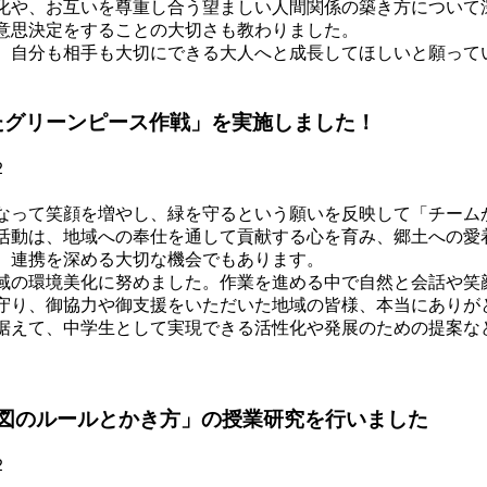
や、お互いを尊重し合う望ましい人間関係の築き方について
意思決定をすることの大切さも教わりました。
自分も相手も大切にできる大人へと成長してほしいと願って
たグリーンピース作戦」を実施しました！
って笑顔を増やし、緑を守るという願いを反映して「チーム
活動は、地域への奉仕を通して貢献する心を育み、郷土への愛
、連携を深める大切な機会でもあります。
の環境美化に努めました。作業を進める中で自然と会話や笑
守り、御協力や御支援をいただいた地域の皆様、本当にありが
えて、中学生として実現できる活性化や発展のための提案な
製図のルールとかき方」の授業研究を行いました