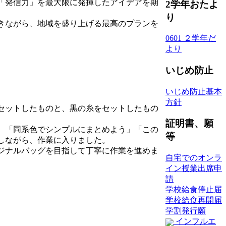
「発信力」を最大限に発揮したアイデアを期
2学年おたよ
り
きながら、地域を盛り上げる最高のプランを
0601 ２学年だ
より
いじめ防止
いじめ防止基本
方針
セットしたものと、黒の糸をセットしたもの
証明書、願
。「同系色でシンプルにまとめよう」「この
等
しながら、作業に入りました。
ジナルバッグを目指して丁寧に作業を進めま
自宅でのオンラ
イン授業出席申
請
学校給食停止届
学校給食再開届
学割発行願
インフルエ