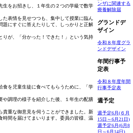
ンザに関連する
先生をお招きし、１年生の２つの学級で数学
療養解除届
した表情を見せつつも、集中して授業に臨ん
グランドデ
問題にすぐに答えたりして、しっかりと正解
ザイン
とりが、「分かった！できた！」という気持
令和８年度グラ
ンドデザイン
年間行事予
定表
令和８年度年間
給食を児童生徒に食べてもらうために、「学
行事予定表
要や調理の様子を紹介した後、１年生の配膳
週予定
ら貴重な御意見を伺うことができました。新
週予定6月(６月
食時間を届けてまいります。委員の皆様、温
15日～6月21日)
週予定6月(6月8
日～6月14日)