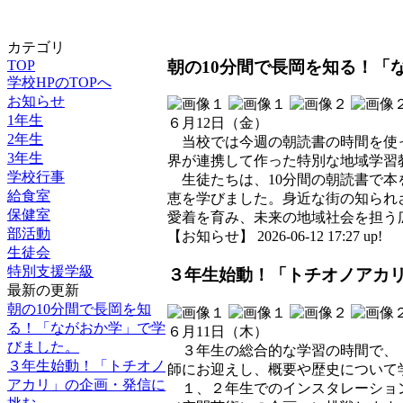
カテゴリ
朝の10分間で長岡を知る！「
TOP
学校HPのTOPへ
お知らせ
1年生
６月12日（金）
2年生
当校では今週の朝読書の時間を使っ
3年生
界が連携して作った特別な地域学習
学校行事
生徒たちは、10分間の朝読書で本
給食室
恵を学びました。身近な街の知られ
保健室
愛着を育み、未来の地域社会を担う
部活動
【お知らせ】 2026-06-12 17:27 up!
生徒会
特別支援学級
３年生始動！「トチオノアカ
最新の更新
朝の10分間で長岡を知
る！「ながおか学」で学
６月11日（木）
びました。
３年生の総合的な学習の時間で、「
３年生始動！「トチオノ
師にお迎えし、概要や歴史について
アカリ」の企画・発信に
１、２年生でのインスタレーション