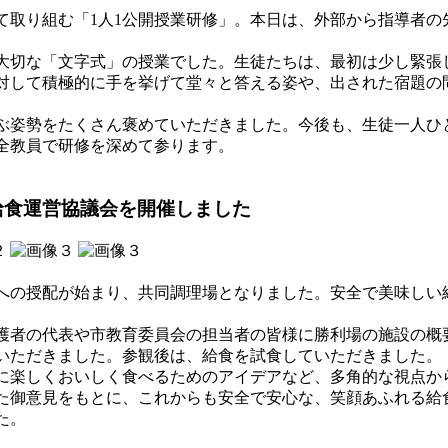
取り組む「1人1公開授業研修」。本日は、外部から指導者の
切な「文字式」の授業でした。生徒たちは、最初は少し緊張
対して積極的に手を挙げて堂々と答える姿や、出された宿題の
。
姿勢をたくさん褒めていただきました。今後も、生徒一人ひ
全教員で研修を深めて参ります。
給食運営協議会を開催しました
の授配が始まり、共同調理場となりました。安全で美味しい
。
者の代表や市教育委員会の担当者の皆様に勝利場の施設の概
いただきました。参観後は、給食を試食していただきました。
楽しくおいしく食べるためのアイデアなど、多角的な視点か
た御意見をもとに、これからも安全で安心な、笑顔あふれる給
た。