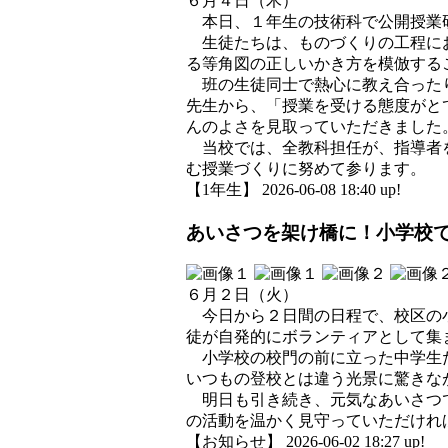
６月４日（木）
本日、１年生の技術科で公開授業研
生徒たちは、ものづくりの工程にお
る等角図の正しいかき方を模倣する
班の生徒同士で熱心に教え合ったり
先生から、「授業を受ける態度がと
んのよさを見取っていただきました
当校では、全教科担任が、指導者を
む授業づくりに努めて参ります。
【1年生】 2026-06-08 18:40 up!
あいさつを架け橋に！小学校
６月２日（火）
今日から２日間の日程で、校区の小
徒が自発的にボランティアとして集
小学校の校門の前に立った中学生た
いつもの登校とは違う光景に驚きな
明日も引き続き、元気なあいさつで
の活動を温かく見守っていただけれ
【お知らせ】 2026-06-02 18:27 up!