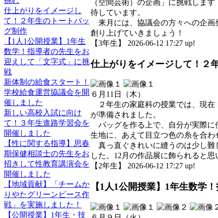
挑む
（空間芸術）の企画」に挑戦します
仕上がりをイメージし
待しています。
て！２年生のトートバッ
来月には、協議会の方々への企画発
グ制作
創り上げていきましょう！
【1人1公開授業】1年生
【3年生】 2026-06-12 17:27 up!
数学！指導者の先生をお
迎えして「文字式」に挑
仕上がりをイメージして！２
戦
新体制の給食スタート！
学校給食運営協議会を開
６月11日（木）
催しました
２年生の家庭科の授業では、現在ト
新しい高校入試に向け
が準備されました。
て！３年生進路学習会を
バッグを作る上で、自分が実際に使
開催しました
生地に、あえて目立つ色の糸を合わ
【性に関する指導】思春
真っ直ぐきれいに縫うのは少し難し
期保健相談士の先生をお
した。12月の作品展に飾られると
招きして性教育講演会を
【2年生】 2026-06-12 17:27 up!
開催しました
【地域貢献】「チームか
【1人1公開授業】1年生数学
りやたグリーンピース作
戦」を実施しました！
【公開授業】1年生・技
６月９日（火）